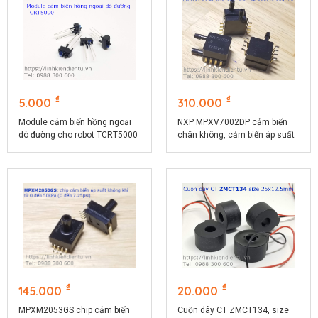
₫
₫
5.000
310.000
Module cảm biến hồng ngoại
NXP MPXV7002DP cảm biến
dò đường cho robot TCRT5000
chân không, cảm biến áp suất
không khí
₫
₫
145.000
20.000
MPXM2053GS chip cảm biến
Cuộn dây CT ZMCT134, size