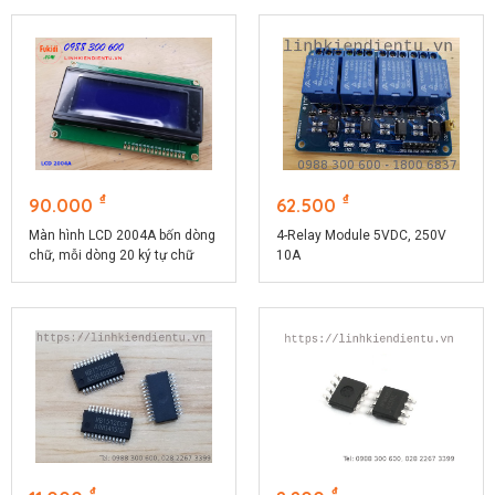
₫
₫
90.000
62.500
Màn hình LCD 2004A bốn dòng
4-Relay Module 5VDC, 250V
chữ, mỗi dòng 20 ký tự chữ
10A
trắng, nền xanh dương
₫
₫