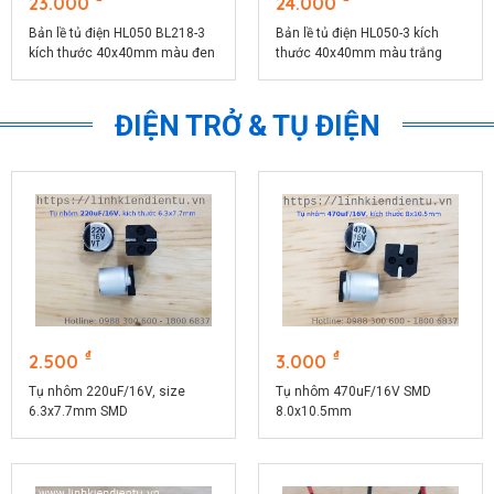
23.000
24.000
Bản lề tủ điện HL050 BL218-3
Bản lề tủ điện HL050-3 kích
kích thước 40x40mm màu đen
thước 40x40mm màu trắng
CL218-3B
CL218-3W
ĐIỆN TRỞ & TỤ ĐIỆN
₫
₫
2.500
3.000
Tụ nhôm 220uF/16V, size
Tụ nhôm 470uF/16V SMD
6.3x7.7mm SMD
8.0x10.5mm