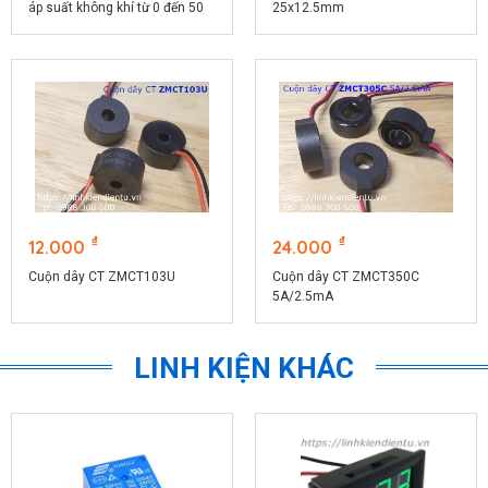
áp suất không khí từ 0 đến 50
25x12.5mm
kPa
₫
₫
12.000
24.000
Cuộn dây CT ZMCT103U
Cuộn dây CT ZMCT350C
5A/2.5mA
LINH KIỆN KHÁC