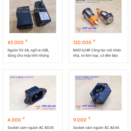
₫
₫
65.000
120.000
Nguồn 5V-3A, ngõ ra USB,
BNS1624R Công tắc nút nhấn
dùng cho máy tính nhúng
nhả, vỏ kim loại, có đèn báo
màu đỏ phi 16, điện áp 9-24V,
dòng điện 10A
₫
₫
4.000
9.000
Socket cắm nguồn AC AS-05
Socket cắm nguồn AC AS-06