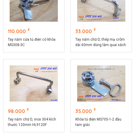
₫
₫
110.000
33.000
Tay nắm cửa tủ điện có khóa
Tay nắm chữ D, thép mạ crôm
MS308-3C
dài 60mm dùng làm quai xách
hộp dụng cụ HL660F
₫
₫
98.000
35.000
Tay nắm chữ D, inox 304 kích
Khóa tủ điện MS705-1-2 đầu
thước 120mm HL9120F
tam giác