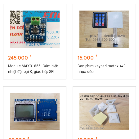
₫
₫
245.000
15.000
Module MAX31855: Cảm biến
Bàn phím keypad matrix 4x3
nhiệt độ loại K, giao tiếp SPI
nhựa dẻo
₫
₫