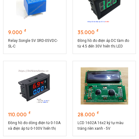
₫
₫
9.000
35.000
Relay Songle 5V SRD-05VDC-
Đồng hồ đo điện áp DC tầm đo
SL-C
từ 4.5 đến 30V hiển thị LED
MVD30
₫
₫
110.000
28.000
Đồng hồ đo dòng điện từ 0-10A
LCD 1602A 16x2 ký tự màu
và điện áp từ 0-100V hiển thị
trắng nền xanh - 5V
LED