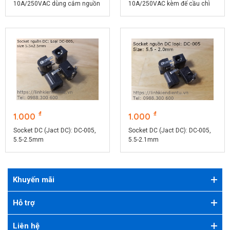
10A/250VAC dùng cắm nguồn
10A/250VAC kèm đế cầu chì
cho máy tính
5x20mm
₫
₫
1.000
1.000
Socket DC (Jact DC): DC-005,
Socket DC (Jact DC): DC-005,
5.5-2.5mm
5.5-2.1mm
Khuyến mãi
Hỗ trợ
Liên hệ