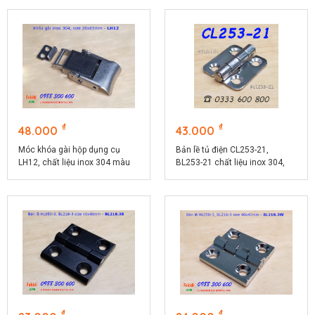
₫
₫
48.000
43.000
Móc khóa gài hộp dụng cụ
Bản lề tủ điện CL253-21,
LH12, chất liệu inox 304 màu
BL253-21 chất liệu inox 304,
bạc
kích thước 36x44mm màu bạc
₫
₫