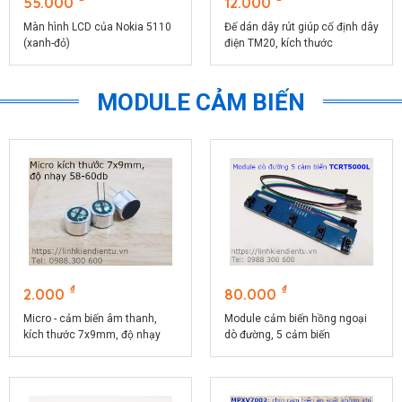
55.000
12.000
Màn hình LCD của Nokia 5110
Đế dán dây rút giúp cố định dây
(xanh-đỏ)
điện TM20, kích thước
20x20mm
MODULE CẢM BIẾN
₫
₫
2.000
80.000
Micro - cảm biến âm thanh,
Module cảm biến hồng ngoại
kích thước 7x9mm, độ nhạy
dò đường, 5 cảm biến
58-60db
TCRT5000L