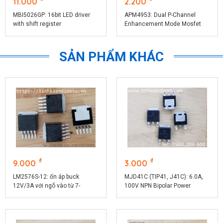
11.000
2.200
MBI5026GP: 16bit LED driver
APM4953: Dual P-Channel
with shift register
Enhancement Mode Mosfet
SẢN PHẨM KHÁC
₫
₫
9.000
3.000
LM2576S-12: ổn áp buck
MJD41C (TIP41, J41C): 6.0A,
12V/3A với ngõ vào từ 7-
100V NPN Bipolar Power
40VDC
Transistor