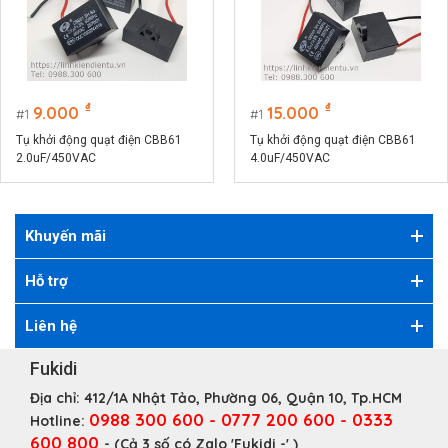
₫
₫
9.000
15.000
1
1
Tụ khởi động quạt điện CBB61
Tụ khởi động quạt điện CBB61
2.0uF/450VAC
4.0uF/450VAC
Khuyến mãi
Hỗ trợ
Liên hệ
Fukidi
Địa chỉ:
412/1A Nhật Tảo, Phường 06, Quận 10, Tp.HCM
0988 300 600 - 0777 200 600 - 0333
Hotline:
600 800
- (Cả 3 số có Zalo 'Fukidi -' )