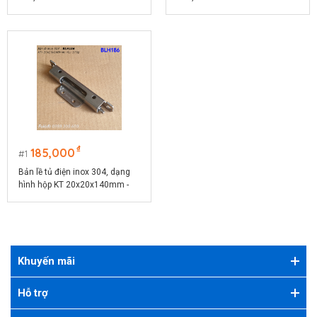
BLH132-2
BLH132-3
₫
185,000
1
Bản lề tủ điện inox 304, dạng
hình hộp KT 20x20x140mm -
BLH186
Khuyến mãi
Hỗ trợ