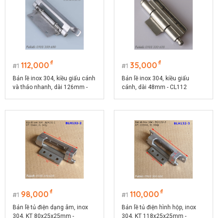
₫
₫
112,000
35,000
1
1
Bản lề inox 304, kiều giấu cánh
Bản lề inox 304, kiều giấu
và tháo nhanh, dài 126mm -
cánh, dài 48mm - CL112
CL268-2
₫
₫
98,000
110,000
1
1
Bản lề tủ điện dạng âm, inox
Bản lề tủ điện hình hộp, inox
304, KT 80x25x25mm -
304, KT 118x25x25mm -