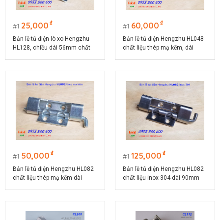
₫
₫
25,000
60,000
1
1
Bản lề tủ điện lò xo Hengzhu
Bản lề tủ điện Hengzhu HL048
HL128, chiều dài 56mm chất
chất liệu thép mạ kẽm, dài
liệu thép mạ kẽm
90mm
₫
₫
50,000
125,000
1
1
Bản lề tủ điện Hengzhu HL082
Bản lề tủ điện Hengzhu HL082
chất liệu thép mạ kẽm dài
chất liệu inox 304 dài 90mm
90mm