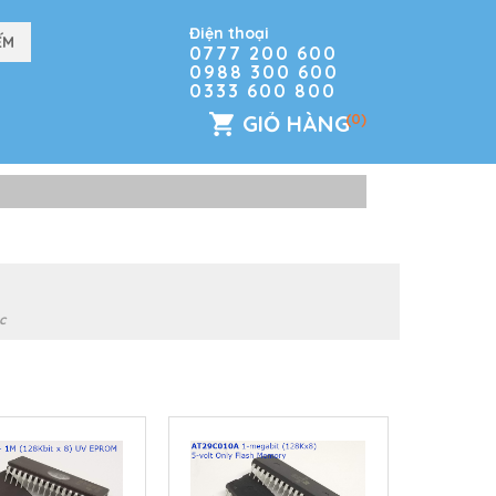
Điện thoại
0777 200 600
0988 300 600
0333 600 800
GIỎ HÀNG
(0)
s
c