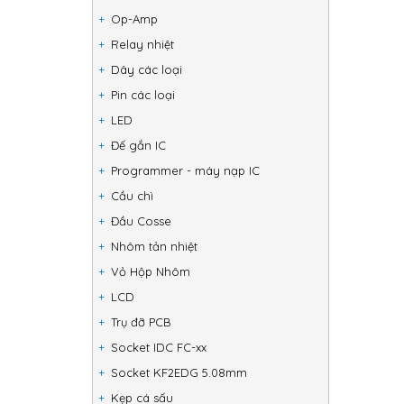
Op-Amp
Relay nhiệt
Dây các loại
Pin các loại
LED
Đế gắn IC
Programmer - máy nạp IC
Cầu chì
Đầu Cosse
Nhôm tản nhiệt
Vỏ Hộp Nhôm
LCD
Trụ đỡ PCB
Socket IDC FC-xx
Socket KF2EDG 5.08mm
Kẹp cá sấu