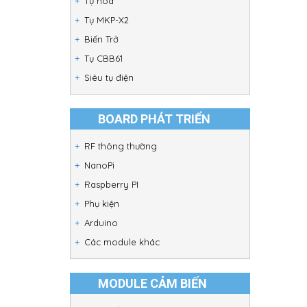
Tụ hóa
Tụ MKP-X2
Biến Trở
Tụ CBB61
Siêu tụ điện
BOARD PHÁT TRIỂN
RF thông thường
NanoPi
Raspberry PI
Phụ kiện
Arduino
Các module khác
MODULE CẢM BIẾN