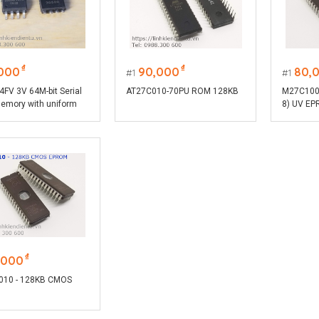
₫
₫
,000
90,000
80,
1
1
V 3V 64M-bit Serial
AT27C010-70PU ROM 128KB
M27C1001 
emory with uniform
8) UV E
ctors and Dual/Quad
EPROM
 QPI
₫
,000
10 - 128KB CMOS