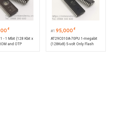
₫
₫
000
95,000
1
- 1 Mbit (128 Kbit x
AT29C010A-70PU 1-megabit
PROM and OTP
(128Kx8) 5-volt Only Flash
Memory