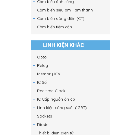
Cảm biến ánh sáng
Cảm biến siêu âm - âm thanh
Cảm biến dòng điện (CT)
Cảm biến tiệm cận
LINH KIỆN KHÁC
Opto
Relay
Memory ICs
IC Số
Realtime Clock
IC Cấp nguồn ổn áp
Linh kiện công suất (IGBT)
Sockets
Diode
Thiết bị điện-điện tử