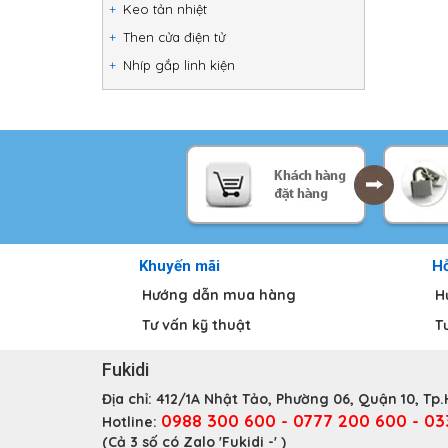
Keo tản nhiệt
Then cửa điện tử
Nhíp gắp linh kiện
Khuyến mãi
Hỗ
Hướng dẫn mua hàng
H
Tư vấn kỹ thuật
T
Fukidi
Địa chỉ:
412/1A Nhật Tảo, Phường 06, Quận 10, Tp
0988 300 600 - 0777 200 600 - 0
Hotline:
(Cả 3 số có Zalo 'Fukidi -' )