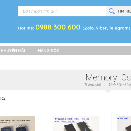
0988 300 600
Hotline:
(Zalo, Viber, Telegram)
 KHUYẾN MÃI
HÀNG ĐỘC
Memory IC
Trang chủ
Linh kiện khá
ICs