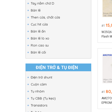
Tay nắm chữ D
Bản lề
Then cửa, chốt cửa
Cục hít cửa
15
1
Bản lề ẩn
W25Q64F
Flash M
Bản lề lò xo
4KB se
Ron cao su
SPI and
Bản lề cối
ĐIỆN TRỞ & TỤ ĐIỆN
Điện trở shunt
Cuộn cảm
80
Tụ nhôm
1
Tụ CBB (Tụ kẹo)
AM27C0
EPROM
Transistors