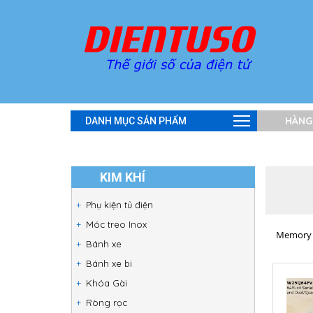
HÀNG
DANH MỤC SẢN PHẨM
KIM KHÍ
Phụ kiện tủ điện
Móc treo Inox
Memory 
Bánh xe
Bánh xe bi
Khóa Gài
Ròng rọc