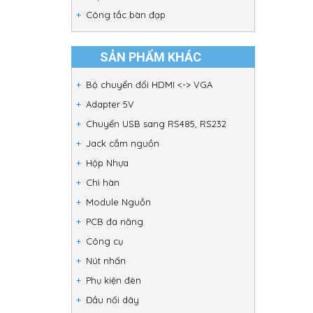
Công tắc bàn đạp
SẢN PHẨM KHÁC
Bộ chuyển đổi HDMI <-> VGA
Adapter 5V
Chuyển USB sang RS485, RS232
Jack cắm nguồn
Hộp Nhựa
Chì hàn
Module Nguồn
PCB đa năng
Công cụ
Nút nhấn
Phụ kiện đèn
Đầu nối dây