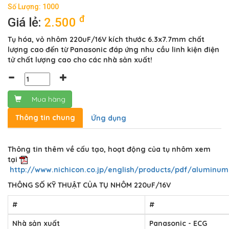
Số Lượng: 1000
đ
Giá lẻ:
2.500
Tụ hóa, vỏ nhôm 220uF/16V kích thước 6.3x7.7mm chất
lượng cao đến từ Panasonic đáp ứng nhu cầu linh kiện điện
tử chất lượng cao cho các nhà sản xuất!
Mua hàng
Thông tin chung
Ứng dụng
Thông tin thêm về cấu tạo, hoạt động của tụ nhôm xem
tại
http://www.nichicon.co.jp/english/products/pdf/aluminum
THÔNG SỐ KỸ THUẬT CỦA TỤ NHÔM 220uF/16V
#
#
Nhà sản xuất
Panasonic - ECG