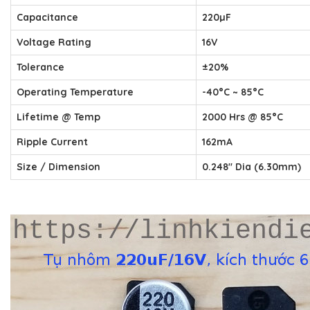
Capacitance
220
µ
F
Voltage Rating
16V
Tolerance
±20%
Operating Temperature
-40°C ~ 85°C
Lifetime @ Temp
2000 Hrs @ 85°C
Ripple Current
162mA
Size / Dimension
0.248" Dia (6.30mm)