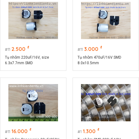
₫
₫
2.500
3.000
11
11
Tụ nhôm 220uF/16V, size
Tụ nhôm 470uF/16V SMD
6.3x7.7mm SMD
8.0x10.5mm
₫
₫
16.000
1.300
11
1