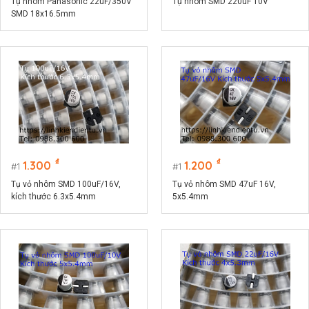
Tụ nhôm Panasonic 22uF/350V
Tụ nhôm SMD 220uF 10V
SMD 18x16.5mm
₫
₫
1.300
1.200
1
1
Tụ vỏ nhôm SMD 100uF/16V,
Tụ vỏ nhôm SMD 47uF 16V,
kích thước 6.3x5.4mm
5x5.4mm