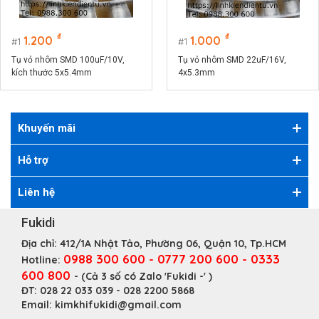
₫
₫
1.200
1.000
1
1
Tụ vỏ nhôm SMD 100uF/10V,
Tụ vỏ nhôm SMD 22uF/16V,
kích thước 5x5.4mm
4x5.3mm
Khuyến mãi
Hỗ trợ
Liên hệ
Fukidi
Địa chỉ:
412/1A Nhật Tảo, Phường 06, Quận 10, Tp.HCM
0988 300 600 - 0777 200 600 - 0333
Hotline:
600 800
- (Cả 3 số có Zalo 'Fukidi -' )
ĐT:
028 22 033 039 - 028 2200 5868
Email:
kimkhifukidi@gmail.com