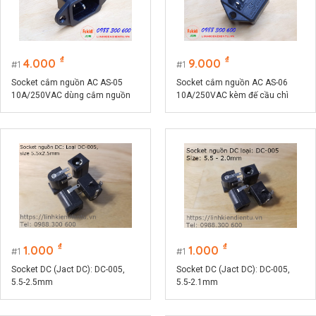
₫
₫
4.000
9.000
1
1
Socket cắm nguồn AC AS-05
Socket cắm nguồn AC AS-06
10A/250VAC dùng cắm nguồn
10A/250VAC kèm đế cầu chì
cho máy tính
5x20mm
₫
₫
1.000
1.000
1
1
Socket DC (Jact DC): DC-005,
Socket DC (Jact DC): DC-005,
5.5-2.5mm
5.5-2.1mm