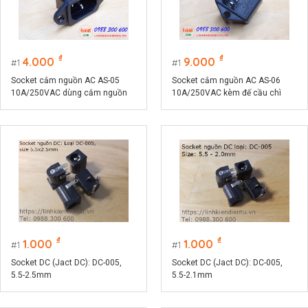
₫
₫
4.000
9.000
1
1
Socket cắm nguồn AC AS-05
Socket cắm nguồn AC AS-06
10A/250VAC dùng cắm nguồn
10A/250VAC kèm đế cầu chì
cho máy tính
5x20mm
₫
₫
1.000
1.000
1
1
Socket DC (Jact DC): DC-005,
Socket DC (Jact DC): DC-005,
5.5-2.5mm
5.5-2.1mm