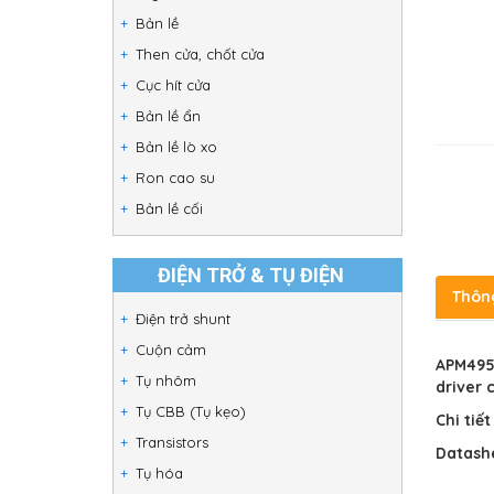
Bản lề
Then cửa, chốt cửa
Cục hít cửa
Bản lề ẩn
Bản lề lò xo
Ron cao su
Bản lề cối
ĐIỆN TRỞ & TỤ ĐIỆN
Thôn
Điện trở shunt
Cuộn cảm
APM495
Tụ nhôm
driver 
Tụ CBB (Tụ kẹo)
Chi tiế
Transistors
Datash
Tụ hóa