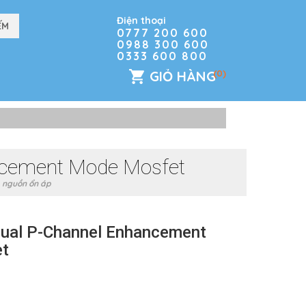
Điện thoại
0777 200 600
0988 300 600
0333 600 800
GIỎ HÀNG
(0)
ncement Mode Mosfet
 nguồn ổn áp
ual P-Channel Enhancement
t