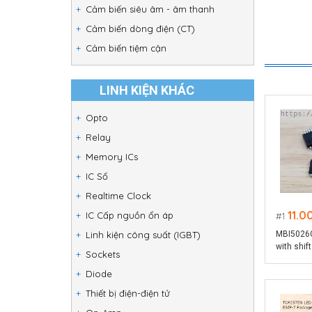
Cảm biến siêu âm - âm thanh
Cảm biến dòng điện (CT)
Cảm biến tiệm cận
LINH KIỆN KHÁC
Opto
Relay
Memory ICs
IC Số
Realtime Clock
11.0
IC Cấp nguồn ổn áp
1
Linh kiện công suất (IGBT)
MBI5026GP
with shift
Sockets
Diode
Thiết bị điện-điện tử