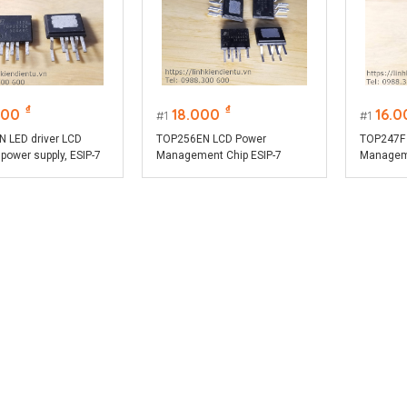
₫
₫
000
18.000
16.0
1
1
 LED driver LCD
TOP256EN LCD Power
TOP247F
ower supply, ESIP-7
Management Chip ESIP-7
Manageme
package