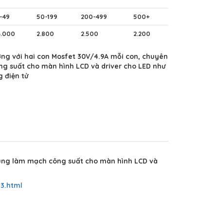
1-49
50-199
200-499
500+
3.000
2.800
2.500
2.200
ng với hai con Mosfet 30V/4.9A mỗi con, chuyên
g suất cho màn hình LCD và driver cho LED như
 điện tử
ùng làm mạch công suất cho màn hình LCD và
3.html