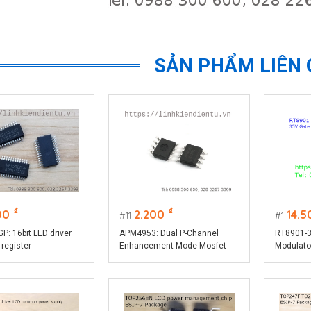
SẢN PHẨM LIÊN
₫
₫
00
2.200
14.5
11
1
: 16bit LED driver
APM4953: Dual P-Channel
RT8901-3
 register
Enhancement Mode Mosfet
Modulato