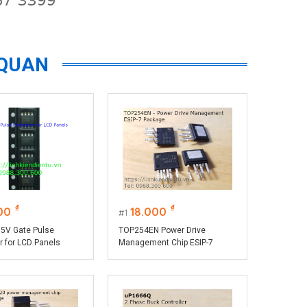
 QUAN
₫
₫
00
18.000
1
5V Gate Pulse
TOP254EN Power Drive
r for LCD Panels
Management Chip ESIP-7
Package