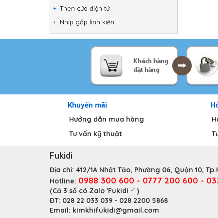
Then cửa điện tử
Nhíp gắp linh kiện
Khuyến mãi
Hỗ
Hướng dẫn mua hàng
H
Tư vấn kỹ thuật
T
Fukidi
Địa chỉ:
412/1A Nhật Tảo, Phường 06, Quận 10, Tp
0988 300 600 - 0777 200 600 - 0
Hotline:
(Cả 3 số có Zalo 'Fukidi -' )
ĐT:
028 22 033 039 - 028 2200 5868
Email:
kimkhifukidi@gmail.com