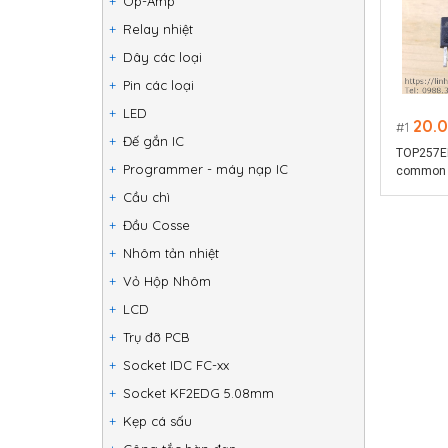
Op-Amp
Relay nhiệt
Dây các loại
Pin các loại
LED
20.
1
Đế gắn IC
TOP257EN
Programmer - máy nạp IC
common p
Package
Cầu chì
Đầu Cosse
Nhôm tản nhiệt
Vỏ Hộp Nhôm
LCD
Trụ đỡ PCB
Socket IDC FC-xx
Socket KF2EDG 5.08mm
Kẹp cá sấu