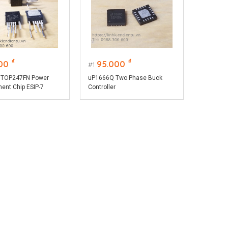
₫
₫
00
95.000
1
 TOP247FN Power
uP1666Q Two Phase Buck
nt Chip ESIP-7
Controller