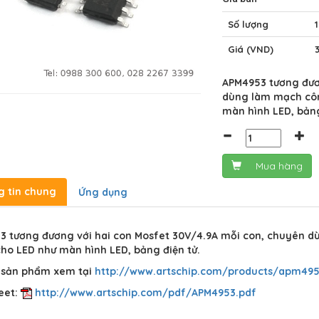
Số lượng
Giá (VND)
APM4953 tương đươ
dùng làm mạch côn
màn hình LED, bảng
Mua hàng
g tin chung
Ứng dụng
3 tương đương với hai con Mosfet 30V/4.9A mỗi con, chuyên d
cho LED như màn hình LED, bảng điện tử.
t sản phẩm xem tại
http://www.artschip.com/products/apm495
eet:
http://www.artschip.com/pdf/APM4953.pdf