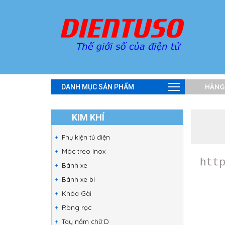
HÀNG
DANH MỤC SẢN PHẨM
KIM KHÍ
Phụ kiện tủ điện
Móc treo Inox
Bánh xe
Bánh xe bi
Khóa Gài
Ròng rọc
Tay nắm chữ D