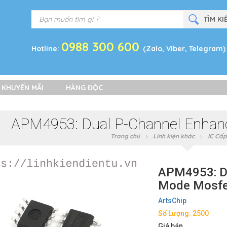
0988 300 600
Hotline:
(Zalo, Viber, Telegram)
 KHUYẾN MÃI
HÀNG ĐỘC
APM4953: Dual P-Channel Enha
Trang chủ
Linh kiện khác
IC Cấp
APM4953: D
Mode Mosfe
ArtsChip
Số Lượng: 2500
Giá bán