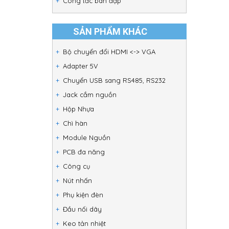
Công tắc bàn đạp
SẢN PHẨM KHÁC
Bộ chuyển đổi HDMI <-> VGA
Adapter 5V
Chuyển USB sang RS485, RS232
Jack cắm nguồn
Hộp Nhựa
Chì hàn
Module Nguồn
PCB đa năng
Công cụ
Nút nhấn
Phụ kiện đèn
Đầu nối dây
Keo tản nhiệt