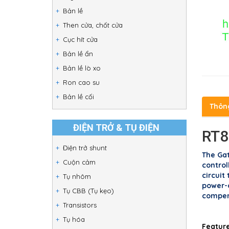
Bản lề
Then cửa, chốt cửa
Cục hít cửa
Bản lề ẩn
Bản lề lò xo
Ron cao su
Bản lề cối
Thôn
ĐIỆN TRỞ & TỤ ĐIỆN
RT8
Điện trở shunt
The Gat
Cuộn cảm
control
circuit
Tụ nhôm
power-o
Tụ CBB (Tụ kẹo)
compen
Transistors
Tụ hóa
Featur