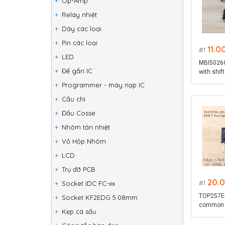
Op-Amp
Relay nhiệt
Dây các loại
Pin các loại
11.0
1
LED
MBI5026GP
Đế gắn IC
with shift
Programmer - máy nạp IC
Cầu chì
Đầu Cosse
Nhôm tản nhiệt
Vỏ Hộp Nhôm
LCD
Trụ đỡ PCB
20.
1
Socket IDC FC-xx
TOP257EN
Socket KF2EDG 5.08mm
common p
Kẹp cá sấu
Package