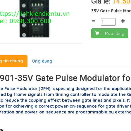
Giá lẻ:
14.5
35V Gate Pulse Mod
Mua hàng
g tin chung
Ứng dụng
901-35V Gate Pulse Modulator fo
e Pulse Modulator (GPM) is specially designed for the applicati
led by frame signals from timing controller to modulate the G
 to reduce the coupling effect between gate lines and pixels. I
n for achieving a correct power-on-sequence for gate driver IC
sation and power-on-sequence are programmable by external r
es