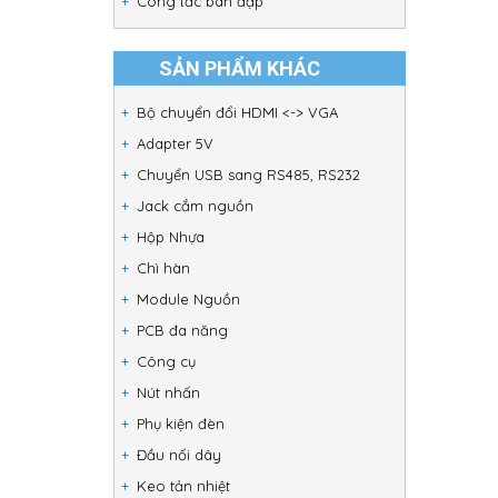
Công tắc bàn đạp
SẢN PHẨM KHÁC
Bộ chuyển đổi HDMI <-> VGA
Adapter 5V
Chuyển USB sang RS485, RS232
Jack cắm nguồn
Hộp Nhựa
Chì hàn
Module Nguồn
PCB đa năng
Công cụ
Nút nhấn
Phụ kiện đèn
Đầu nối dây
Keo tản nhiệt