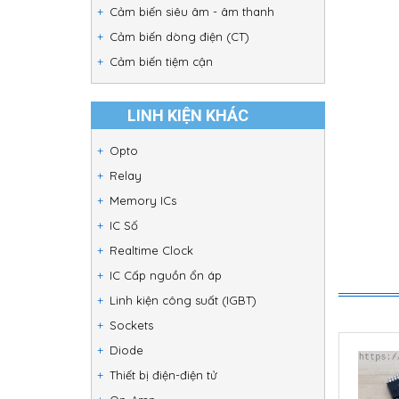
Cảm biến siêu âm - âm thanh
Cảm biến dòng điện (CT)
Cảm biến tiệm cận
LINH KIỆN KHÁC
Opto
Relay
Memory ICs
IC Số
Realtime Clock
IC Cấp nguồn ổn áp
Linh kiện công suất (IGBT)
Sockets
Diode
Thiết bị điện-điện tử