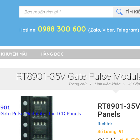
0988 300 600
Hotline:
(Zalo, Viber, Telegram)
 KHUYẾN MÃI
HÀNG ĐỘC
RT8901-35V Gate Pulse Modula
Trang chủ
Linh kiện khác
IC Cấp
RT8901-35V 
Panels
Richtek
Số Lượng: 91