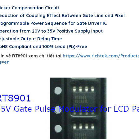
licker Compensation Circuit
eduction of Coupling Effect Between Gate Line and Pixel
rogrammable Power Sequence for Gate Driver IC
peration from 20V to 35V Positive Supply Input
djustable Output Delay Time
oHS Compliant and 100% Lead (Pb)-Free
in về RT8901 xem chi tiết tại
https://www.richtek.com/Produ
g=en