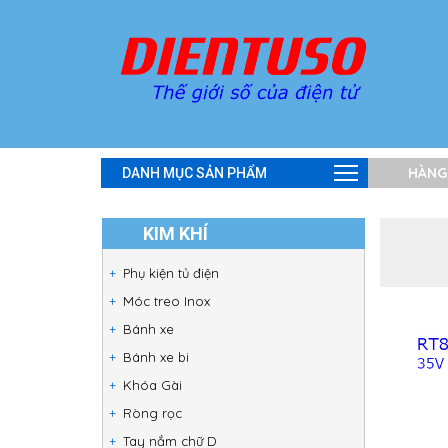
HÀNG
DANH MỤC SẢN PHẨM
KIM KHÍ
Phụ kiện tủ điện
Móc treo Inox
Bánh xe
Bánh xe bi
Khóa Gài
Ròng rọc
Tay nắm chữ D