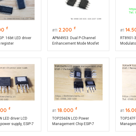
₫
₫
00
2.200
14.5
11
1
: 16bit LED driver
APM4953: Dual P-Channel
RT8901-3
 register
Enhancement Mode Mosfet
Modulato
₫
₫
000
18.000
16.0
1
1
 LED driver LCD
TOP256EN LCD Power
TOP247F
ower supply, ESIP-7
Management Chip ESIP-7
Manageme
package