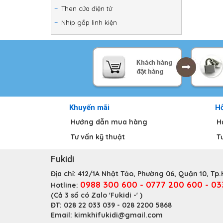
Then cửa điện tử
Nhíp gắp linh kiện
Khuyến mãi
Hỗ
Hướng dẫn mua hàng
H
Tư vấn kỹ thuật
T
Fukidi
Địa chỉ:
412/1A Nhật Tảo, Phường 06, Quận 10, Tp
0988 300 600 - 0777 200 600 - 0
Hotline:
(Cả 3 số có Zalo 'Fukidi -' )
ĐT:
028 22 033 039 - 028 2200 5868
Email:
kimkhifukidi@gmail.com