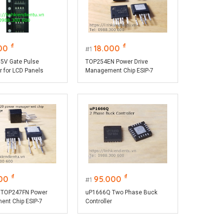
₫
₫
00
18.000
1
5V Gate Pulse
TOP254EN Power Drive
r for LCD Panels
Management Chip ESIP-7
Package
₫
₫
00
95.000
1
 TOP247FN Power
uP1666Q Two Phase Buck
nt Chip ESIP-7
Controller