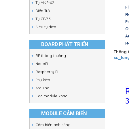
Tụ MKP-X2
F
Biến Trở
R
Tụ CBB61
P
Siêu tụ điện
O
A
R
BOARD PHÁT TRIỂN
Thông t
RF thông thường
sc_lan
NanoPi
Raspberry PI
Phụ kiện
Arduino
Các module khác
MODULE CẢM BIẾN
Cảm biến ánh sáng