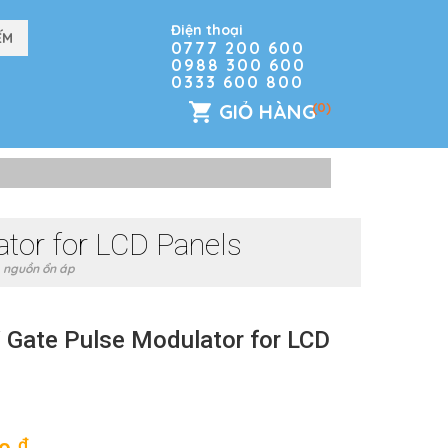
Điện thoại
0777 200 600
0988 300 600
0333 600 800
GIỎ HÀNG
(0)
tor for LCD Panels
 nguồn ổn áp
Gate Pulse Modulator for LCD
đ