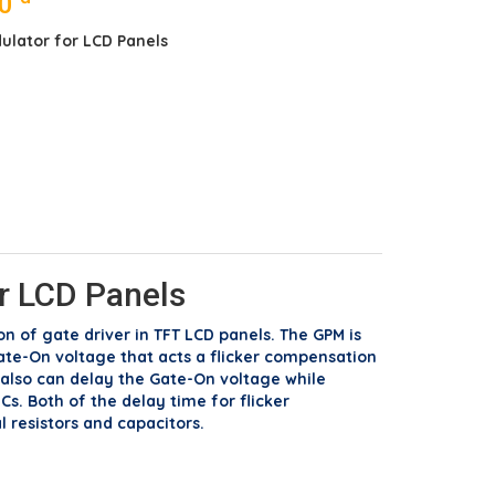
00
ulator for LCD Panels
r LCD Panels
on of gate driver in TFT LCD panels. The GPM is
ate-On voltage that acts a flicker compensation
t also can delay the Gate-On voltage while
s. Both of the delay time for flicker
esistors and capacitors.