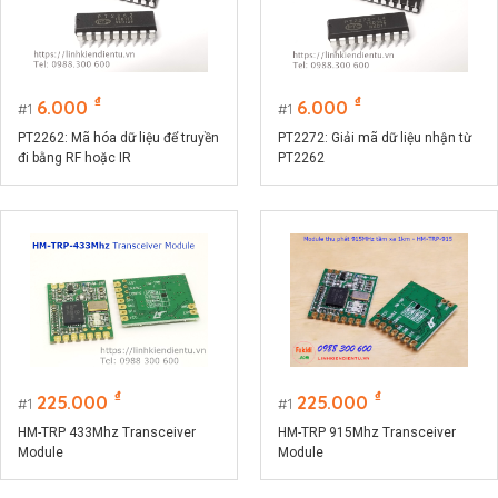
₫
₫
6.000
6.000
1
1
PT2262: Mã hóa dữ liệu để truyền
PT2272: Giải mã dữ liệu nhận từ
đi bằng RF hoặc IR
PT2262
₫
₫
225.000
225.000
1
1
HM-TRP 433Mhz Transceiver
HM-TRP 915Mhz Transceiver
Module
Module