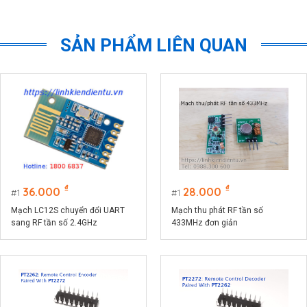
SẢN PHẨM LIÊN QUAN
₫
₫
36.000
28.000
1
1
Mạch LC12S chuyển đổi UART
Mạch thu phát RF tần số
sang RF tần số 2.4GHz
433MHz đơn giản