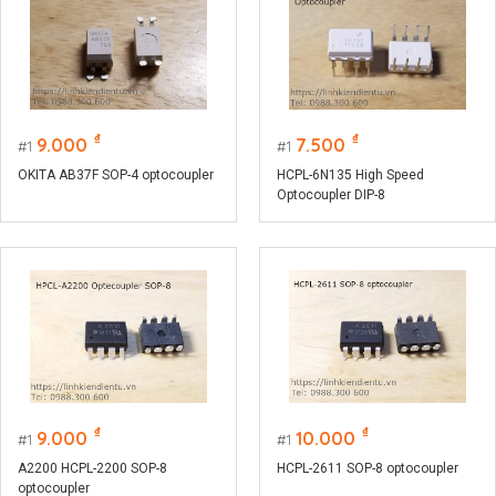
₫
₫
9.000
7.500
1
1
OKITA AB37F SOP-4 optocoupler
HCPL-6N135 High Speed
Optocoupler DIP-8
₫
₫
9.000
10.000
1
1
A2200 HCPL-2200 SOP-8
HCPL-2611 SOP-8 optocoupler
optocoupler