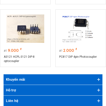
₫
₫
9.000
2.000
1
1
A3121 HCPL-3121 DIP-8
PC817 DIP 4pin Photocoupler
optocoupler
Khuyến mãi
Hỗ trợ
Liên hệ