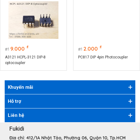
₫
₫
9.000
2.000
1
1
A3121 HCPL-3121 DIP-8
PC817 DIP 4pin Photocoupler
optocoupler
Khuyến mãi
Hỗ trợ
Liên hệ
Fukidi
Địa chỉ:
412/1A Nhật Tảo, Phường 06, Quận 10, Tp.HCM