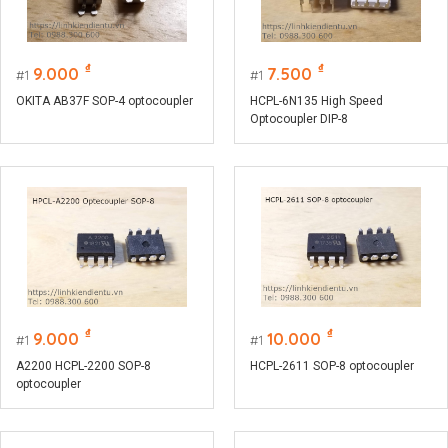
₫
₫
9.000
7.500
1
1
OKITA AB37F SOP-4 optocoupler
HCPL-6N135 High Speed
Optocoupler DIP-8
₫
₫
9.000
10.000
1
1
A2200 HCPL-2200 SOP-8
HCPL-2611 SOP-8 optocoupler
optocoupler