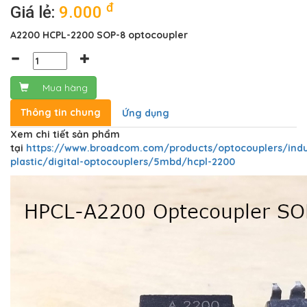
đ
Giá lẻ:
9.000
A2200 HCPL-2200 SOP-8 optocoupler
Mua hàng
Thông tin chung
Ứng dụng
Xem chi tiết sản phẩm
tại
https://www.broadcom.com/products/optocouplers/indus
plastic/digital-optocouplers/5mbd/hcpl-2200