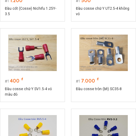
1.200
500
1
1
Đầu cốt (Cosse) Nichifu 1.25Y-
Đầu cosse chữ Y UT2.5-4 không
3.5
vỏ
₫
₫
400
7.000
1
1
Đầu cosse chữ Y SV1.5-4 vỏ
Đầu cosse tròn (bít) SC35-8
màu đỏ