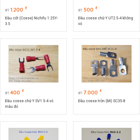
₫
₫
1.200
500
1
1
Đầu cốt (Cosse) Nichifu 1.25Y-
Đầu cosse chữ Y UT2.5-4 không
3.5
vỏ
₫
₫
400
7.000
1
1
Đầu cosse chữ Y SV1.5-4 vỏ
Đầu cosse tròn (bít) SC35-8
màu đỏ