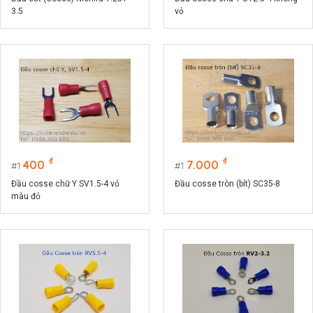
3.5
vỏ
₫
₫
400
7.000
1
1
Đầu cosse chữ Y SV1.5-4 vỏ
Đầu cosse tròn (bít) SC35-8
màu đỏ