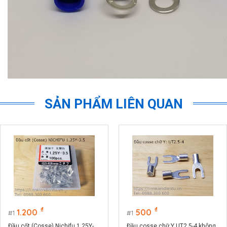
SẢN PHẨM LIÊN QUAN
₫
₫
1.200
500
1
1
Đầu cốt (Cosse) Nichifu 1.25Y-
Đầu cosse chữ Y UT2.5-4 không