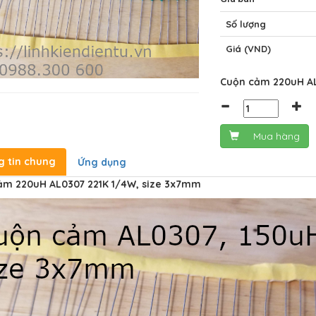
Số lượng
Giá (VND)
Cuộn cảm 220uH AL
Mua hàng
g tin chung
Ứng dụng
ảm 220uH AL0307 221K 1/4W, size 3x7mm