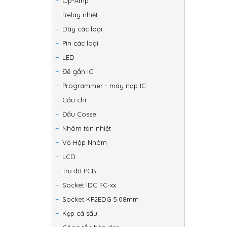
Op-Amp
Relay nhiệt
Dây các loại
Pin các loại
LED
Đế gắn IC
Programmer - máy nạp IC
Cầu chì
Đầu Cosse
Nhôm tản nhiệt
Vỏ Hộp Nhôm
LCD
Trụ đỡ PCB
Socket IDC FC-xx
Socket KF2EDG 5.08mm
Kẹp cá sấu