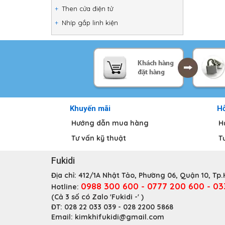
Then cửa điện tử
Nhíp gắp linh kiện
Khuyến mãi
Hỗ
Hướng dẫn mua hàng
H
Tư vấn kỹ thuật
T
Fukidi
Địa chỉ:
412/1A Nhật Tảo, Phường 06, Quận 10, Tp
0988 300 600 - 0777 200 600 - 0
Hotline:
(Cả 3 số có Zalo 'Fukidi -' )
ĐT:
028 22 033 039 - 028 2200 5868
Email:
kimkhifukidi@gmail.com