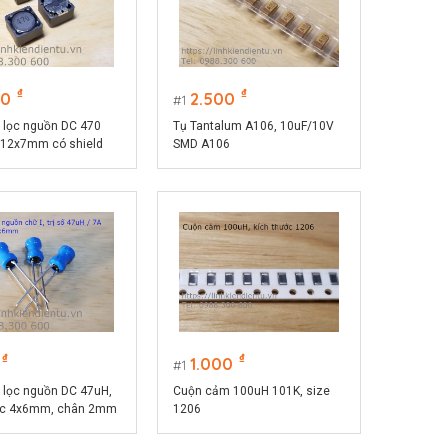
₫
₫
00
2.500
1
 lọc nguồn DC 470
Tụ Tantalum A106, 10uF/10V
12x7mm có shield
SMD A106
₫
₫
1.000
1
 lọc nguồn DC 47uH,
Cuộn cảm 100uH 101K, size
ước 4x6mm, chân 2mm
1206