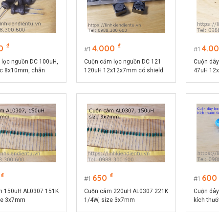
₫
₫
0
4.000
4.0
1
1
 lọc nguồn DC 100uH,
Cuộn cảm lọc nguồn DC 121
Cuộn dây
ớc 8x10mm, chân
120uH 12x12x7mm có shield
47uH 12x
₫
₫
650
600
1
1
m 150uH AL0307 151K
Cuộn cảm 220uH AL0307 221K
Cuộn dây
ze 3x7mm
1/4W, size 3x7mm
kích th