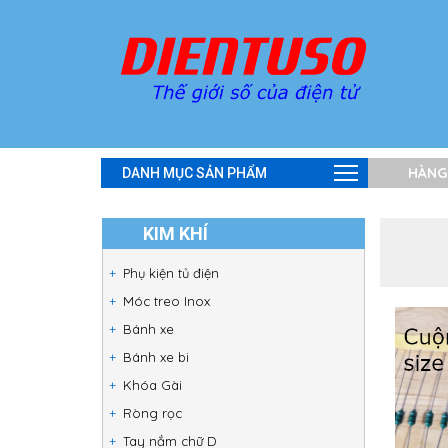
HÀNG
DANH MỤC SẢN PHẨM
KIM KHÍ
Phụ kiện tủ điện
Móc treo Inox
Bánh xe
Bánh xe bi
Khóa Gài
Ròng rọc
Tay nắm chữ D