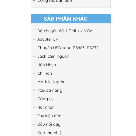
Công tắc bàn đạp
SẢN PHẨM KHÁC
Bộ chuyển đổi HDMI <-> VGA
Adapter 5V
Chuyển USB sang RS485, RS232
Jack cắm nguồn
Hộp Nhựa
Chì hàn
Module Nguồn
PCB đa năng
Công cụ
Nút nhấn
Phụ kiện đèn
Đầu nối dây
Keo tản nhiệt