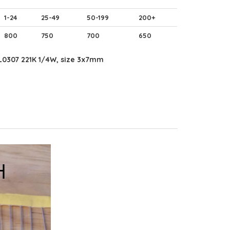
1-24
25-49
50-199
200+
800
750
700
650
0307 221K 1/4W, size 3x7mm