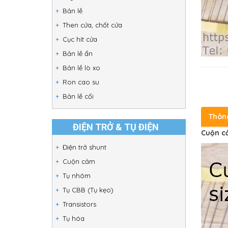
Bản lề
Then cửa, chốt cửa
Cục hít cửa
Bản lề ẩn
Bản lề lò xo
Ron cao su
Bản lề cối
Thôn
ĐIỆN TRỞ & TỤ ĐIỆN
Cuộn c
Điện trở shunt
Cuộn cảm
Tụ nhôm
Tụ CBB (Tụ kẹo)
Transistors
Tụ hóa