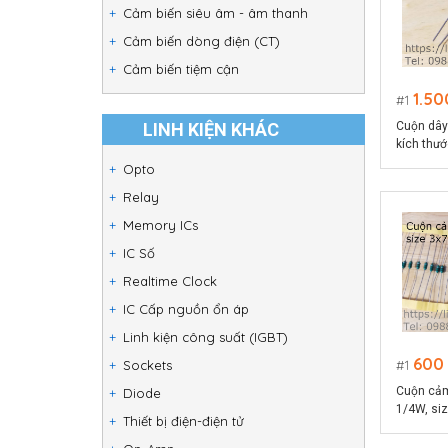
Cảm biến siêu âm - âm thanh
Cảm biến dòng điện (CT)
Cảm biến tiệm cận
1.50
1
LINH KIỆN KHÁC
Cuộn dây
kích thư
5mm
Opto
Relay
Memory ICs
IC Số
Realtime Clock
IC Cấp nguồn ổn áp
Linh kiện công suất (IGBT)
600
Sockets
1
Cuộn cả
Diode
1/4W, si
Thiết bị điện-điện tử