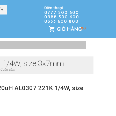
Điện thoại
0777 200 600
0988 300 600
0333 600 800
GIỎ HÀNG
(0)
 1/4W, size 3x7mm
Cuộn cảm
20uH AL0307 221K 1/4W, size