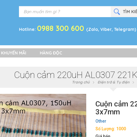
0988 300 600
Hotline:
(Zalo, Viber, Telegram)
 KHUYẾN MÃI
HÀNG ĐỘC
Cuộn cảm 220uH AL0307 221K
Trang chủ
Điện trở & Tụ điện
Cuộn cảm 2
3x7mm
Other
Số Lượng: 1000
Giá bán