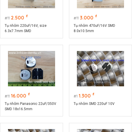
₫
₫
2.500
3.000
11
11
Tụ nhôm 220uF/16V, size
Tụ nhôm 470uF/16V SMD
6.3x7.7mm SMD
8.0x10.5mm
₫
₫
16.000
1.300
11
1
Tụ nhôm Panasonic 22uF/350V
Tụ nhôm SMD 220uF 10V
SMD 18x16.5mm