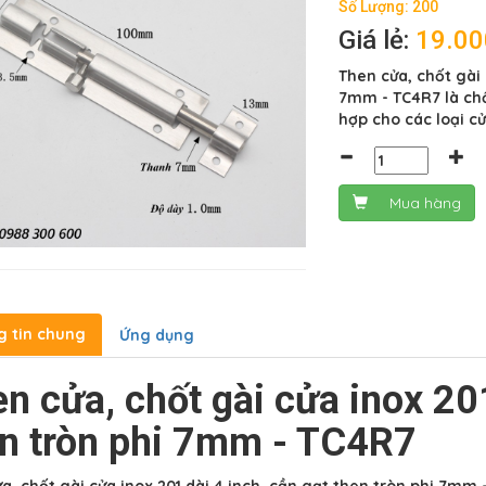
Số Lượng: 200
Giá lẻ:
19.0
Then cửa, chốt gài 
7mm - TC4R7 là chố
hợp cho các loại c
Mua hàng
g tin chung
Ứng dụng
n cửa, chốt gài cửa inox 201
n tròn phi 7mm - TC4R7
a, chốt gài cửa inox 201 dài 4 inch, cần gạt then tròn phi 7mm 