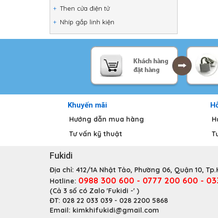
Then cửa điện tử
Nhíp gắp linh kiện
Khuyến mãi
Hỗ
Hướng dẫn mua hàng
H
Tư vấn kỹ thuật
T
Fukidi
Địa chỉ:
412/1A Nhật Tảo, Phường 06, Quận 10, Tp
0988 300 600 - 0777 200 600 - 0
Hotline:
(Cả 3 số có Zalo 'Fukidi -' )
ĐT:
028 22 033 039 - 028 2200 5868
Email:
kimkhifukidi@gmail.com