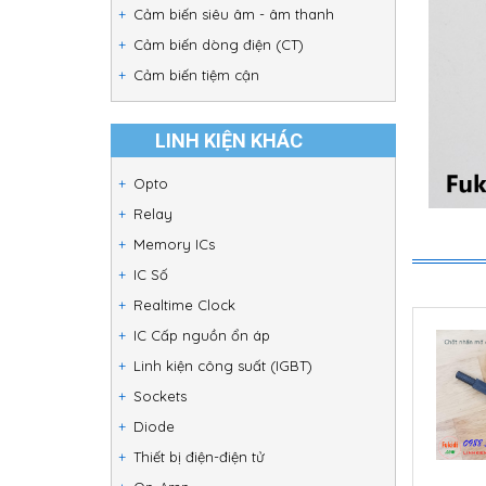
Cảm biến siêu âm - âm thanh
Cảm biến dòng điện (CT)
Cảm biến tiệm cận
LINH KIỆN KHÁC
Opto
Relay
Memory ICs
IC Số
Realtime Clock
IC Cấp nguồn ổn áp
Linh kiện công suất (IGBT)
Sockets
Diode
Thiết bị điện-điện tử