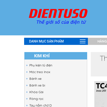
HÀNG
DANH MỤC SẢN PHẨM
KIM KHÍ
Th
Phụ kiện tủ điện
Móc treo Inox
Bánh xe
Bánh xe bi
Khóa Gài
Ròng rọc
Tay nắm chữ D