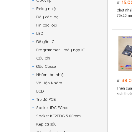
Op-Amp
15.0
1
Relay nhiệt
Chốt nhấ
75x20mm
Dây các loại
DH2075
Pin các loại
LED
Đế gắn IC
Programmer - máy nạp IC
Cầu chì
Đầu Cosse
Nhôm tản nhiệt
38.
1
Vỏ Hộp Nhôm
Then cửa
LCD
kích thư
THE9434
Trụ đỡ PCB
Socket IDC FC-xx
Socket KF2EDG 5.08mm
Kẹp cá sấu