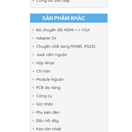
Công tắc bàn đạp
SẢN PHẨM KHÁC
Bộ chuyển đổi HDMI <-> VGA
Adapter 5V
Chuyển USB sang RS485, RS232
Jack cắm nguồn
Hộp Nhựa
Chì hàn
Module Nguồn
PCB đa năng
Công cụ
Nút nhấn
Phụ kiện đèn
Đầu nối dây
Keo tản nhiệt