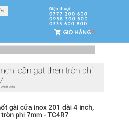
Điện thoại
0777 200 600
0988 300 600
0333 600 800
GIỎ HÀNG
(0)
inch, cần gạt then tròn phi
7
 chốt cửa
ốt gài cửa inox 201 dài 4 inch,
n tròn phi 7mm - TC4R7