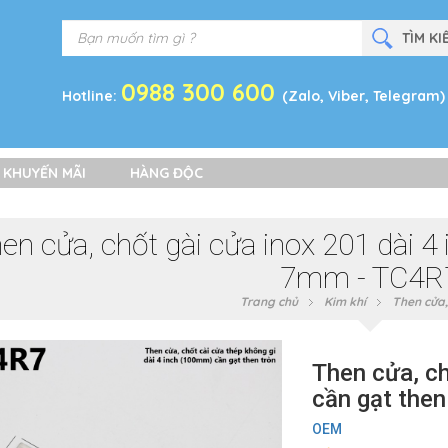
0988 300 600
Hotline:
(Zalo, Viber, Telegram)
 KHUYẾN MÃI
HÀNG ĐỘC
en cửa, chốt gài cửa inox 201 dài 4 
7mm - TC4R
Trang chủ
Kim khí
Then cửa,
Then cửa, ch
cần gạt the
OEM