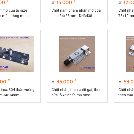
₫
₫
00
15.000
12.0
1
1
n mở cửa tủ size
Chốt nam châm nhấn mở cửa
Chốt nhấ
 màu trắng model
size 34x38mm - DH3438
75x10mm
₫
₫
000
35.000
53.
1
1
 inox 304 thân vuông
Chốt nhấn, then chốt gài, then
Chốt nhấn
ớc 94x34mm -
cửa lò xo nhấn mở size
then cửa 
V
37x70mm - TLX3770
304 size
TLX3770