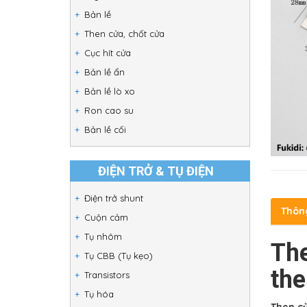
Bản lề
Then cửa, chốt cửa
Cục hít cửa
Bản lề ẩn
Bản lề lò xo
Ron cao su
Bản lề cối
ĐIỆN TRỞ & TỤ ĐIỆN
Điện trở shunt
Thôn
Cuộn cảm
Tụ nhôm
The
Tụ CBB (Tụ kẹo)
the
Transistors
Tụ hóa
Then cử