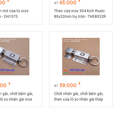
₫
₫
00
43.000
1
n mở cửa tủ size
Then cửa inox 304 kích thước
 - DH1075
80x32mm trụ tròn - THE8032R
₫
₫
000
39.000
1
 gài, chốt bấm gài,
Chốt nhấn gài, chốt bấm gài,
lò xo nhấn gài inox
then cửa lò xo nhấn gài thép
 37x70mm -
size 37x70mm - TLX3770KT
KI