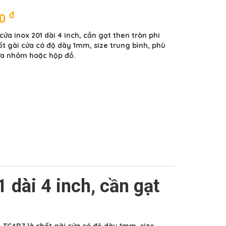
đ
00
cửa inox 201 dài 4 inch, cần gạt then tròn phi
t gài cửa có độ dày 1mm, size trung bình, phù
ửa nhôm hoặc hộp đồ.
 dài 4 inch, cần gạt
- TC4R7 là chốt gài cửa có độ dày 1mm, size