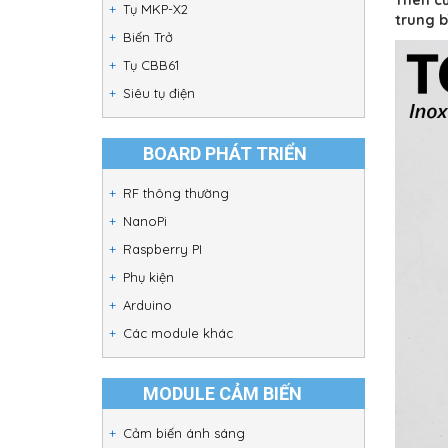
Tụ MKP-X2
trung b
Biến Trở
Tụ CBB61
Siêu tụ điện
BOARD PHÁT TRIỂN
RF thông thường
NanoPi
Raspberry PI
Phụ kiện
Arduino
Các module khác
MODULE CẢM BIẾN
Cảm biến ánh sáng