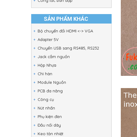
Công tắc bàn đạp
SẢN PHẨM KHÁC
Bộ chuyển đổi HDMI <-> VGA
Adapter 5V
Chuyển USB sang RS485, RS232
Jack cắm nguồn
Hộp Nhựa
Chì hàn
Module Nguồn
PCB đa năng
Công cụ
Nút nhấn
Phụ kiện đèn
Đầu nối dây
Keo tản nhiệt