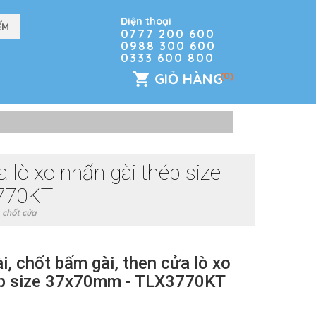
Điện thoại
0777 200 600
0988 300 600
0333 600 800
GIỎ HÀNG
(0)
 lò xo nhấn gài thép size
770KT
 chốt cửa
i, chốt bấm gài, then cửa lò xo
ép size 37x70mm - TLX3770KT