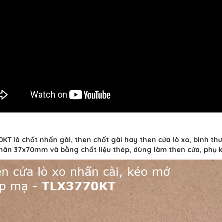
KT là chốt nhấn gài, then chốt gài hay then cửa lò xo, bình thườ
hân 37x70mm và bằng chất liệu thép, dùng làm then cửa, phụ ki