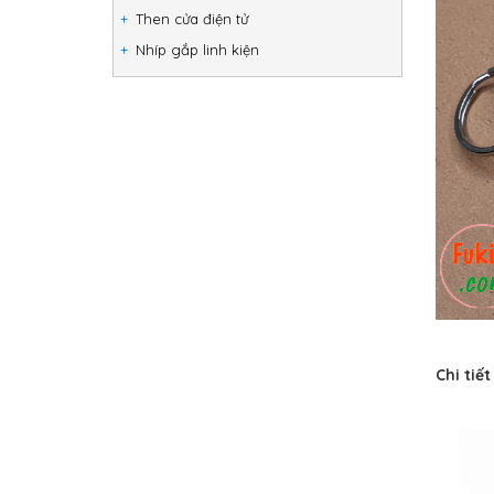
Then cửa điện tử
Nhíp gắp linh kiện
Chi tiế