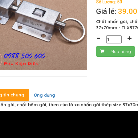
Số Lượng: 50
Giá lẻ:
39.0
Chốt nhấn gài, chố
37x70mm - TLX377
Mua hàng
g tin chung
Ứng dụng
ấn gài, chốt bấm gài, then cửa lò xo nhấn gài thép size 37x7