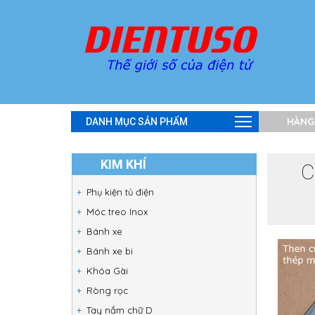
HÀNG
DANH MỤC SẢN PHẨM
KIM KHÍ
C
Phụ kiện tủ điện
Móc treo Inox
Bánh xe
Bánh xe bi
Khóa Gài
Ròng rọc
Tay nắm chữ D