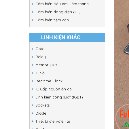
Cảm biến siêu âm - âm thanh
Cảm biến dòng điện (CT)
Cảm biến tiệm cận
LINH KIỆN KHÁC
Opto
Relay
Memory ICs
IC Số
Realtime Clock
IC Cấp nguồn ổn áp
Linh kiện công suất (IGBT)
Sockets
Diode
Thiết bị điện-điện tử