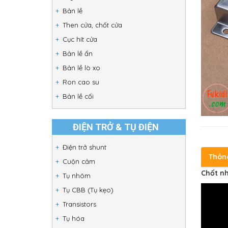
Bản lề
Then cửa, chốt cửa
Cục hít cửa
Bản lề ẩn
Bản lề lò xo
Ron cao su
Bản lề cối
ĐIỆN TRỞ & TỤ ĐIỆN
Điện trở shunt
Thôn
Cuộn cảm
Chốt nh
Tụ nhôm
Tụ CBB (Tụ kẹo)
Transistors
Tụ hóa