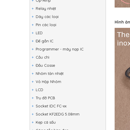
Op-Amp
Relay nhiệt
Dây các loại
Hình ản
Pin các loại
LED
Đế gắn IC
Programmer - máy nạp IC
Cầu chì
Đầu Cosse
Nhôm tản nhiệt
Vỏ Hộp Nhôm
LCD
Trụ đỡ PCB
Socket IDC FC-xx
Socket KF2EDG 5.08mm
Kẹp cá sấu