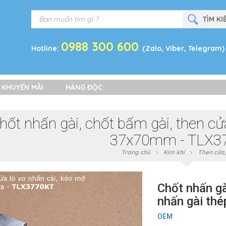
0988 300 600
Hotline:
(Zalo, Viber, Telegram)
 KHUYẾN MÃI
HÀNG ĐỘC
hốt nhấn gài, chốt bấm gài, then cửa
37x70mm - TLX3
Trang chủ
Kim khí
Then cửa,
Chốt nhấn gà
nhấn gài th
OEM