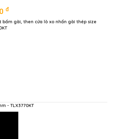
đ
00
t bấm gài, then cửa lò xo nhấn gài thép size
0KT
0mm - TLX3770KT