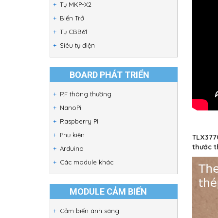
Tụ MKP-X2
Biến Trở
Tụ CBB61
Siêu tụ điện
BOARD PHÁT TRIỂN
RF thông thường
NanoPi
Raspberry PI
Phụ kiện
TLX3770
thước t
Arduino
Các module khác
MODULE CẢM BIẾN
Cảm biến ánh sáng