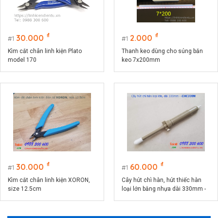
₫
₫
30.000
2.000
1
1
Kìm cắt chân linh kiện Plato
Thanh keo dùng cho súng bắn
model 170
keo 7x200mm
₫
₫
30.000
60.000
1
1
Kìm cắt chân linh kiện XORON,
Cây hút chì hàn, hút thiếc hàn
size 12.5cm
loại lớn bằng nhựa dài 330mm -
CHC330P