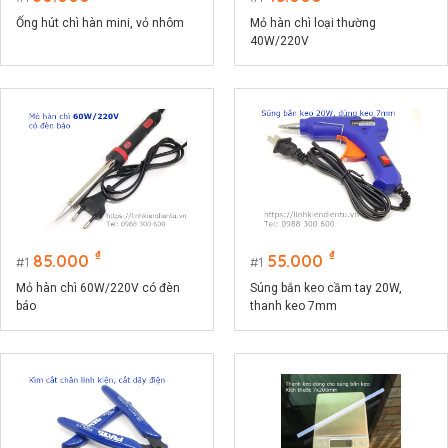
Ống hút chì hàn mini, vỏ nhôm
Mỏ hàn chì loại thường
40W/220V
₫
₫
85.000
55.000
1
1
Mỏ hàn chì 60W/220V có đèn
Súng bắn keo cầm tay 20W,
báo
thanh keo 7mm