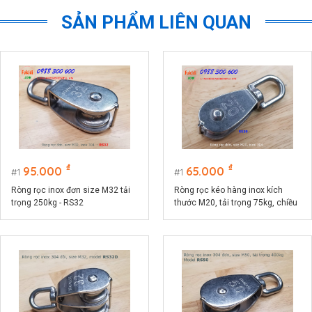
SẢN PHẨM LIÊN QUAN
₫
₫
95.000
65.000
1
1
Ròng rọc inox đơn size M32 tải
Ròng rọc kéo hàng inox kích
trọng 250kg - RS32
thước M20, tải trọng 75kg, chiều
dài 73mm RS20