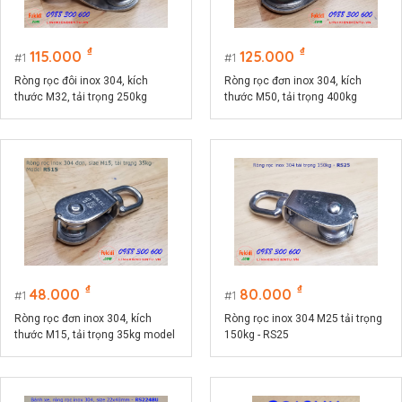
₫
₫
115.000
125.000
1
1
Ròng rọc đôi inox 304, kích
Ròng rọc đơn inox 304, kích
thước M32, tải trọng 250kg
thước M50, tải trọng 400kg
model RS32D
model RS50
₫
₫
48.000
80.000
1
1
Ròng rọc đơn inox 304, kích
Ròng rọc inox 304 M25 tải trọng
thước M15, tải trọng 35kg model
150kg - RS25
RS15