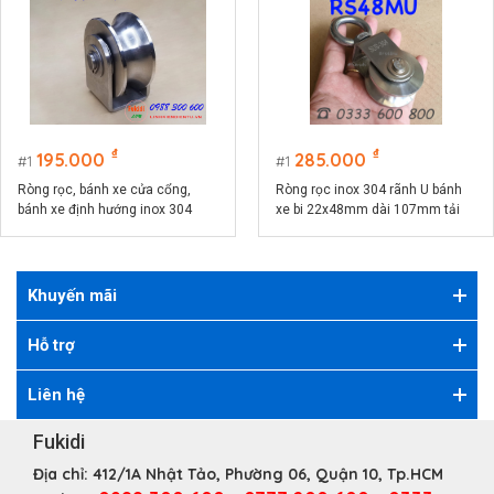
₫
₫
195.000
285.000
1
1
Ròng rọc, bánh xe cửa cổng,
Ròng rọc inox 304 rãnh U bánh
bánh xe định hướng inox 304
xe bi 22x48mm dài 107mm tải
size 22x48mm - RS2248U
trọng 200kg - RS2248MU
Khuyến mãi
Hỗ trợ
Liên hệ
Fukidi
Địa chỉ:
412/1A Nhật Tảo, Phường 06, Quận 10, Tp.HCM