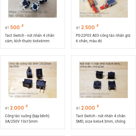
₫
₫
500
2.500
1
1
Tact Switch - nút nhấn 4 chân
PS-22F03 A03 công tắc nhấn giữ
cắm, kích thước 6x6x6mm
6 chân, màu đỏ
₫
₫
2.000
2.000
1
1
Công tắc vuông (bập bênh)
Tact Switch - nút nhấn 4 chân
3A/250V 10x15mm
SMD, size 6x6x4.3mm, chống
ẩm, chống bụi