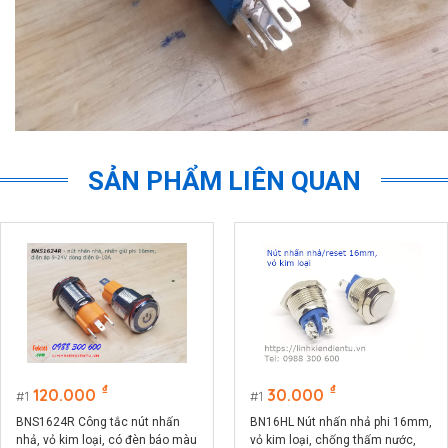
SẢN PHẨM LIÊN QUAN
₫
₫
120.000
30.000
1
1
BNS1624R Công tắc nút nhấn
BN16HL Nút nhấn nhả phi 16mm,
nhả, vỏ kim loại, có đèn báo màu
vỏ kim loại, chống thấm nước,