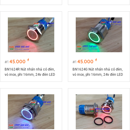
đỏ phi 16, điện áp 9-24V, dòng
đầu nhô cao
điện 10A
₫
₫
45.000
45.000
1
1
BN1624R Nút nhấn nhả có đèn,
BN1624G Nút nhấn nhả có đèn,
vỏ inox, phi 16mm, 24v đèn LED
vỏ inox, phi 16mm, 24v đèn LED
màu đỏ
màu xanh lá