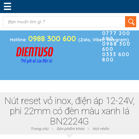
☰
DANH MỤC SẢN PHẨM
KIM KHÍ
(0)
Điện thoại
ĐIỆN TRỞ & TỤ ĐIỆN
0777 200
0988 300 600
600
BOARD PHÁT TRIỂN
Hotline:
(Zalo, Viber, Telegram)
0988 300
600
MODULE CẢM BIẾN
0333 600
800
LINH KIỆN KHÁC
SẢN PHẨM KHÁC
Nút reset vỏ inox, điện áp 12-24V,
phi 22mm có đèn màu xanh lá
BN2224G
Trang chủ
Sản phẩm khác
Nút nhấn