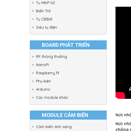
Tụ MKP-X2
Biến Trở
Tụ CBB61
Siêu tụ điện
BOARD PHÁT TRIỂN
RF thông thường
NanoPi
Raspberry PI
Phụ kiện
Arduino
Các module khác
MODULE CẢM BIẾN
Nút nhấ
Nút nhấ
Cảm biến ánh sáng
chống 