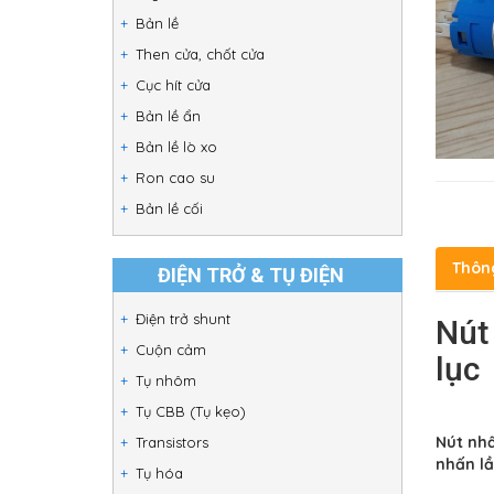
Bản lề
Then cửa, chốt cửa
Cục hít cửa
Bản lề ẩn
Bản lề lò xo
Ron cao su
Bản lề cối
Thôn
ĐIỆN TRỞ & TỤ ĐIỆN
Điện trở shunt
Nút
Cuộn cảm
lục
Tụ nhôm
Tụ CBB (Tụ kẹo)
Nút nhấ
Transistors
nhấn lầ
Tụ hóa