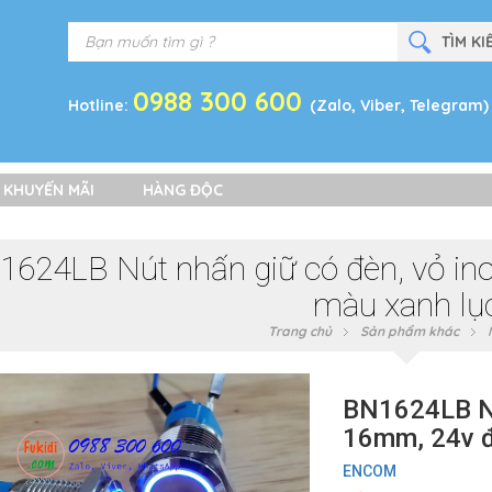
0988 300 600
Hotline:
(Zalo, Viber, Telegram)
 KHUYẾN MÃI
HÀNG ĐỘC
624LB Nút nhấn giữ có đèn, vỏ in
màu xanh lụ
Trang chủ
Sản phẩm khác
BN1624LB Nút
16mm, 24v đ
ENCOM