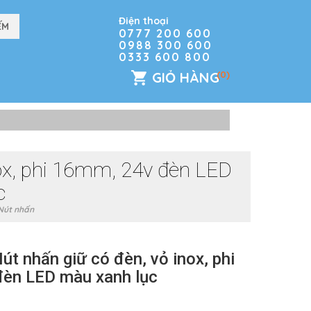
Điện thoại
0777 200 600
0988 300 600
0333 600 800
GIỎ HÀNG
(0)
ox, phi 16mm, 24v đèn LED
c
Nút nhấn
 nhấn giữ có đèn, vỏ inox, phi
èn LED màu xanh lục