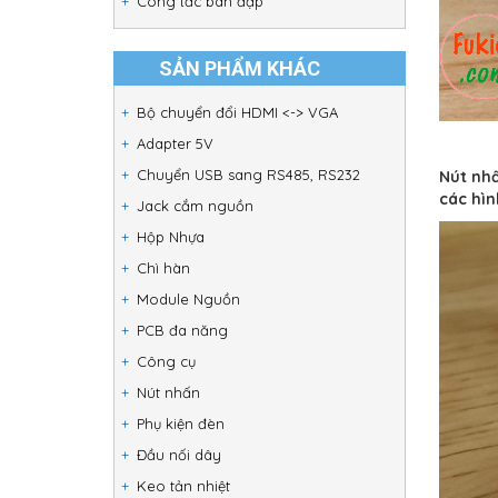
Công tắc bàn đạp
SẢN PHẨM KHÁC
Bộ chuyển đổi HDMI <-> VGA
Adapter 5V
Chuyển USB sang RS485, RS232
Nút nhấ
các hìn
Jack cắm nguồn
Hộp Nhựa
Chì hàn
Module Nguồn
PCB đa năng
Công cụ
Nút nhấn
Phụ kiện đèn
Đầu nối dây
Keo tản nhiệt