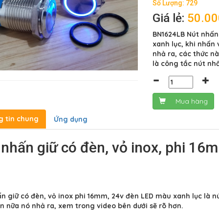
Số Lượng: 729
Giá lẻ:
50.0
BN1624LB Nút nhấn 
xanh lục, khi nhấn 
nhả ra, các thức n
là công tắc nút nh
Mua hàng
g tin chung
Ứng dụng
 nhấn giữ có đèn, vỏ inox, phi 1
n giữ có đèn, vỏ inox phi 16mm, 24v đèn LED màu xanh lục là n
n nữa nó nhả ra, xem trong video bên dưới sẽ rõ hơn.