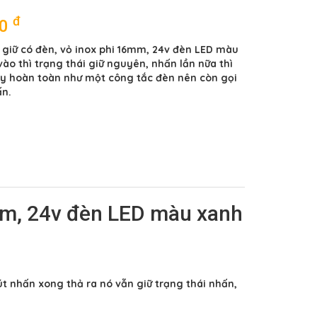
đ
00
giữ có đèn, vỏ inox phi 16mm, 24v đèn LED màu
vào thì trạng thái giữ nguyên, nhấn lần nữa thì
ày hoàn toàn như một công tắc đèn nên còn gọi
ấn.
6mm, 24v đèn LED màu xanh
út nhấn xong thả ra nó vẫn giữ trạng thái nhấn,