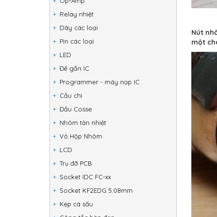
Op-Amp
Relay nhiệt
Dây các loại
Nút nhấ
Pin các loại
một châ
LED
Đế gắn IC
Programmer - máy nạp IC
Cầu chì
Đầu Cosse
Nhôm tản nhiệt
Vỏ Hộp Nhôm
LCD
Trụ đỡ PCB
Socket IDC FC-xx
Socket KF2EDG 5.08mm
Kẹp cá sấu