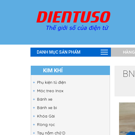
HÀNG
DANH MỤC SẢN PHẨM
KIM KHÍ
BN1
Phụ kiện tủ điện
Móc treo Inox
Bánh xe
Bánh xe bi
Khóa Gài
Ròng rọc
Tay nắm chữ D