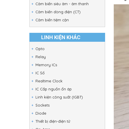
Cảm biến siêu âm - âm thanh
Cảm biến dòng điện (CT)
Cảm biến tiệm cận
LINH KIỆN KHÁC
Opto
Relay
Memory ICs
IC Số
Realtime Clock
IC Cấp nguồn ổn áp
Linh kiện công suất (IGBT)
Sockets
Diode
Thiết bị điện-điện tử