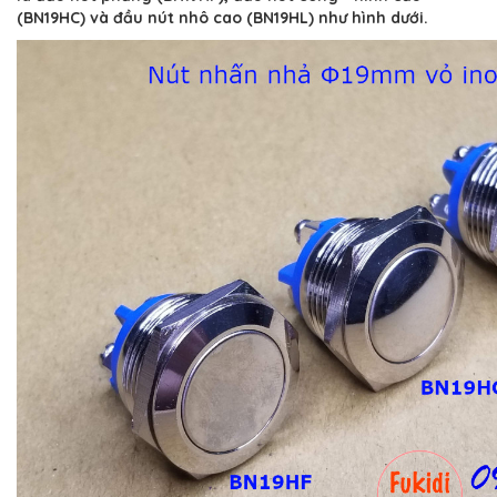
(BN19HC) và đầu nút nhô cao (BN19HL) như hình dưới.