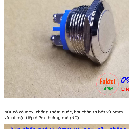
Nút có vỏ inox, chống thấm nước, hai chân ra bắt vít 3mm
và có một tiếp điểm thường mở (NO)