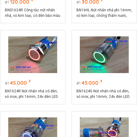
120.000
30.000
1
1
BNS1624R Công tắc nút nhấn
BN16HL Nút nhấn nhả phi 16mm,
nhả, vỏ kim loại, có đèn báo màu
vỏ kim loại, chống thấm nước,
đỏ phi 16, điện áp 9-24V, dòng
đầu nhô cao
điện 10A
₫
₫
45.000
45.000
1
1
BN1624R Nút nhấn nhả có đèn,
BN1624G Nút nhấn nhả có đèn,
vỏ inox, phi 16mm, 24v đèn LED
vỏ inox, phi 16mm, 24v đèn LED
màu đỏ
màu xanh lá