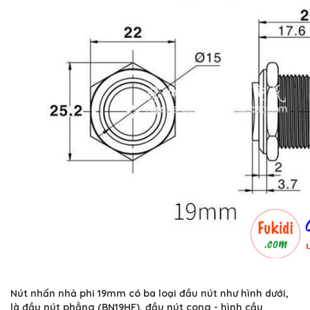
Nút nhấn nhả phi 19mm có ba loại đầu nút như hình dưới,
là đầu nút phẳng (BN19HF), đầu nút cong - hình cầu