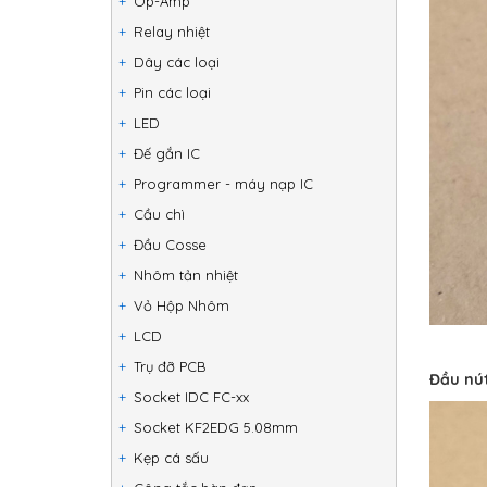
Op-Amp
Relay nhiệt
Dây các loại
Pin các loại
LED
Đế gắn IC
Programmer - máy nạp IC
Cầu chì
Đầu Cosse
Nhôm tản nhiệt
Vỏ Hộp Nhôm
LCD
Trụ đỡ PCB
Đầu nút
Socket IDC FC-xx
Socket KF2EDG 5.08mm
Kẹp cá sấu