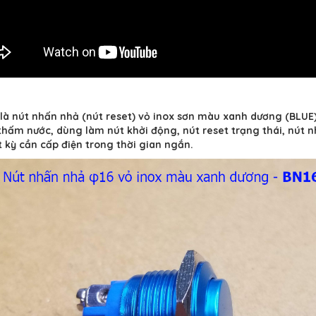
là nút nhấn nhả (nút reset) vỏ inox sơn màu xanh dương (BLUE
hấm nước, dùng làm nút khởi động, nút reset trạng thái, nút 
t kỳ cần cấp điện trong thời gian ngắn.