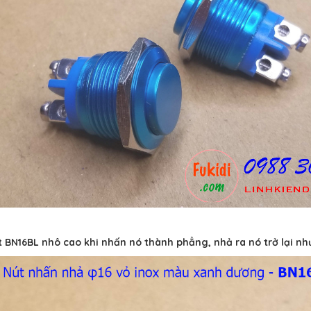
 BN16BL nhô cao khi nhấn nó thành phẳng, nhả ra nó trở lại như