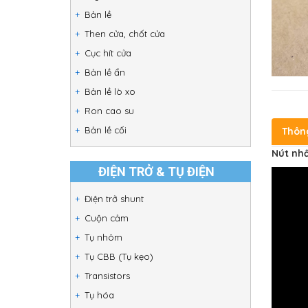
Bản lề
Then cửa, chốt cửa
Cục hít cửa
Bản lề ẩn
Bản lề lò xo
Ron cao su
Bản lề cối
Thôn
Nút nh
ĐIỆN TRỞ & TỤ ĐIỆN
Điện trở shunt
Cuộn cảm
Tụ nhôm
Tụ CBB (Tụ kẹo)
Transistors
Tụ hóa