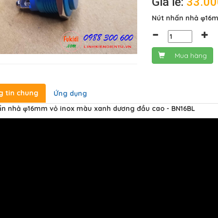
Giá lẻ:
33.0
Nút nhấn nhả φ16m
Mua hàng
g tin chung
Ứng dụng
ấn nhả φ16mm vỏ inox màu xanh dương đầu cao - BN16BL