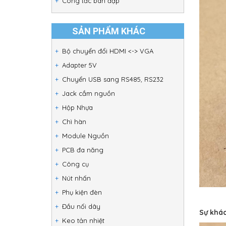
Công tắc bàn đạp
SẢN PHẨM KHÁC
Bộ chuyển đổi HDMI <-> VGA
Adapter 5V
Chuyển USB sang RS485, RS232
Jack cắm nguồn
Hộp Nhựa
Chì hàn
Module Nguồn
PCB đa năng
Công cụ
Nút nhấn
Phụ kiện đèn
Đầu nối dây
Sự khác
Keo tản nhiệt