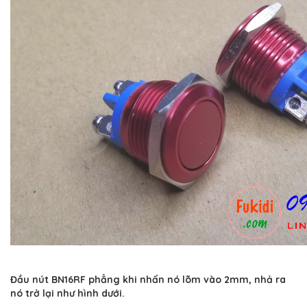
Đầu nút BN16RF phẳng khi nhấn nó lõm vào 2mm, nhả ra
nó trở lại như hình dưới.