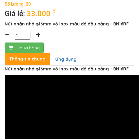
Số Lượng: 20
đ
Giá lẻ:
33.000
Nút nhấn nhả φ16mm vỏ inox màu đỏ đầu bằng - BN16RF
Mua hàng
Thông tin chung
Ứng dụng
Nút nhấn nhả φ16mm vỏ inox màu đỏ đầu bằng - BN16RF