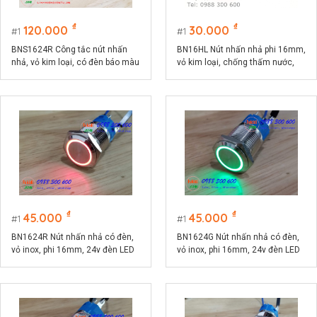
₫
₫
120.000
30.000
1
1
BNS1624R Công tắc nút nhấn
BN16HL Nút nhấn nhả phi 16mm,
nhả, vỏ kim loại, có đèn báo màu
vỏ kim loại, chống thấm nước,
đỏ phi 16, điện áp 9-24V, dòng
đầu nhô cao
điện 10A
₫
₫
45.000
45.000
1
1
BN1624R Nút nhấn nhả có đèn,
BN1624G Nút nhấn nhả có đèn,
vỏ inox, phi 16mm, 24v đèn LED
vỏ inox, phi 16mm, 24v đèn LED
màu đỏ
màu xanh lá