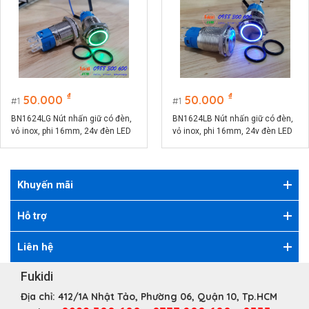
₫
₫
50.000
50.000
1
1
BN1624LG Nút nhấn giữ có đèn,
BN1624LB Nút nhấn giữ có đèn,
vỏ inox, phi 16mm, 24v đèn LED
vỏ inox, phi 16mm, 24v đèn LED
màu xanh lá
màu xanh lục
Khuyến mãi
Hỗ trợ
Liên hệ
Fukidi
Địa chỉ:
412/1A Nhật Tảo, Phường 06, Quận 10, Tp.HCM