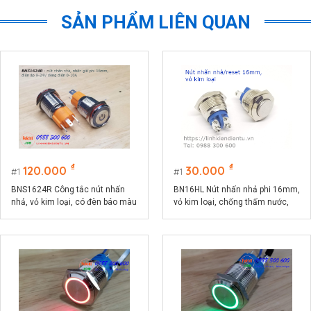
SẢN PHẨM LIÊN QUAN
₫
₫
120.000
30.000
1
1
BNS1624R Công tắc nút nhấn
BN16HL Nút nhấn nhả phi 16mm,
nhả, vỏ kim loại, có đèn báo màu
vỏ kim loại, chống thấm nước,
đỏ phi 16, điện áp 9-24V, dòng
đầu nhô cao
điện 10A