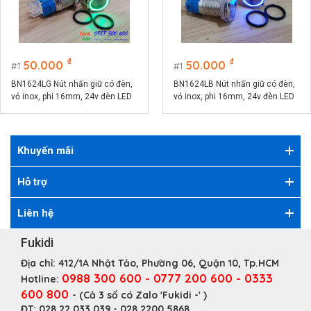
₫
₫
50.000
50.000
1
1
BN1624LG Nút nhấn giữ có đèn,
BN1624LB Nút nhấn giữ có đèn,
vỏ inox, phi 16mm, 24v đèn LED
vỏ inox, phi 16mm, 24v đèn LED
màu xanh lá
màu xanh lục
Khuyến mãi
Hỗ trợ
Liên hệ
Fukidi
Địa chỉ:
412/1A Nhật Tảo, Phường 06, Quận 10, Tp.HCM
0988 300 600 - 0777 200 600 - 0333
Hotline:
600 800
- (Cả 3 số có Zalo 'Fukidi -' )
ĐT:
028 22 033 039 - 028 2200 5868