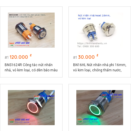
₫
₫
120.000
30.000
1
1
BNS1624R Công tắc nút nhấn
BN16HL Nút nhấn nhả phi 16mm,
nhả, vỏ kim loại, có đèn báo màu
vỏ kim loại, chống thấm nước,
đỏ phi 16, điện áp 9-24V, dòng
đầu nhô cao
điện 10A