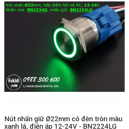
Nút nhấn giữ Ø22mm có đèn tròn màu
xanh lá, điện áp 12-24V - BN2224LG