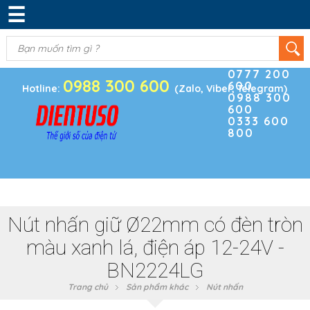
☰
DANH MỤC SẢN PHẨM
KIM KHÍ
(0)
Điện thoại
ĐIỆN TRỞ & TỤ ĐIỆN
0777 200
0988 300 600
600
BOARD PHÁT TRIỂN
Hotline:
(Zalo, Viber, Telegram)
0988 300
600
MODULE CẢM BIẾN
0333 600
800
LINH KIỆN KHÁC
SẢN PHẨM KHÁC
Nút nhấn giữ Ø22mm có đèn tròn
màu xanh lá, điện áp 12-24V -
BN2224LG
Trang chủ
Sản phẩm khác
Nút nhấn