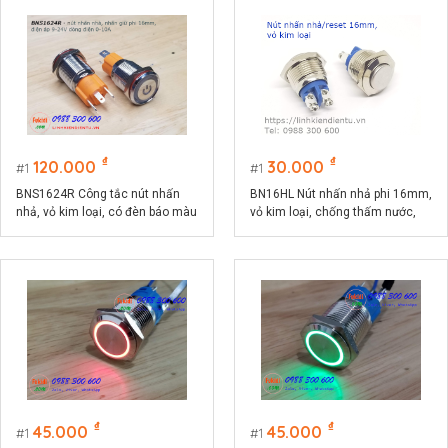
₫
₫
120.000
30.000
1
1
BNS1624R Công tắc nút nhấn
BN16HL Nút nhấn nhả phi 16mm,
nhả, vỏ kim loại, có đèn báo màu
vỏ kim loại, chống thấm nước,
đỏ phi 16, điện áp 9-24V, dòng
đầu nhô cao
điện 10A
₫
₫
45.000
45.000
1
1