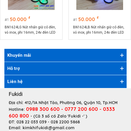
₫
₫
50.000
50.000
1
1
BN1624LG Nút nhấn giữ có đèn,
BN1624LB Nút nhấn giữ có đèn,
vỏ inox, phi 16mm, 24v đèn LED
vỏ inox, phi 16mm, 24v đèn LED
màu xanh lá
màu xanh lục
Khuyến mãi
Hỗ trợ
Liên hệ
Fukidi
Địa chỉ:
412/1A Nhật Tảo, Phường 06, Quận 10, Tp.HCM
0988 300 600 - 0777 200 600 - 0333
Hotline:
600 800
- (Cả 3 số có Zalo 'Fukidi -' )
ĐT:
028 22 033 039 - 028 2200 5868
Email:
kimkhifukidi@gmail.com