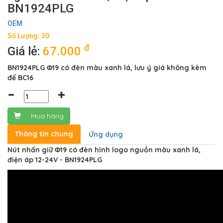
BN1924PLG
OEM
Số Lượng: 30
đ
Giá lẻ:
67.000
BN1924PLG Φ19 có đèn màu xanh lá, lưu ý giá không kèm
đế BC16
Mua hàng
Thông tin chung
Ứng dụng
Nút nhấn giữ Φ19 có đèn hình logo nguồn màu xanh lá,
điện áp 12-24V - BN1924PLG