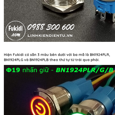
Hiện Fukidi có sãn 3 màu bên dưới với ba mã là BN1924PLR,
BN1924PLG và BN1924PLB theo thứ tự từ trái qua phải.