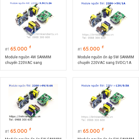
₫
₫
65.000
65.000
1
1
Module nguồn 4W SANMIM
Module nguồn ổn áp 5W SANMIM
chuyển 220VAC sang
chuyển 220VAC sang 5VDC/1A
3.3VDC/1.2A
₫
₫
65.000
65.000
1
1