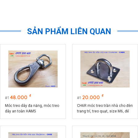
SẢN PHẨM LIÊN QUAN
₫
₫
48.000
20.000
1
1
Móc treo dây đa năng, móc treo
CH6R móc treo trần nhà cho đèn
dây an toàn HAM5
trang trí, treo quạt, size M6, đế
chữ nhật 37.5x46.5mm