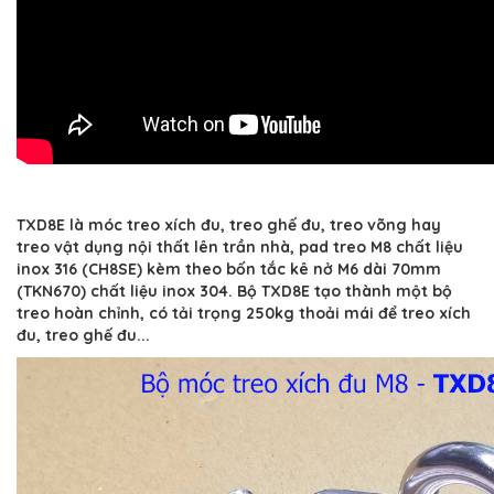
TXD8E là móc treo xích đu, treo ghế đu, treo võng hay
treo vật dụng nội thất lên trần nhà, pad treo M8 chất liệu
inox 316 (CH8SE) kèm theo bốn tắc kê nở M6 dài 70mm
(TKN670) chất liệu inox 304. Bộ TXD8E tạo thành một bộ
treo hoàn chỉnh, có tải trọng 250kg thoải mái để treo xích
đu, treo ghế đu...