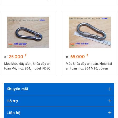
model KD6V
₫
₫
25.000
65.000
1
1
Móc khóa dây xích, khóa dây an
Móc khóa dây an toàn, khóa đai
toàn M6, inox 304, model: KD6Q
an toàn inox 304 M10, có ren
vặn, model KD10B
Khuyến mãi
Hỗ trợ
Liên hệ