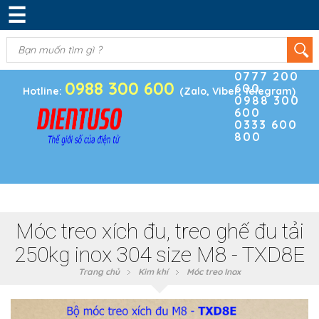
☰
DANH MỤC SẢN PHẨM
KIM KHÍ
(0)
Điện thoại
ĐIỆN TRỞ & TỤ ĐIỆN
0777 200
0988 300 600
600
BOARD PHÁT TRIỂN
Hotline:
(Zalo, Viber, Telegram)
0988 300
600
MODULE CẢM BIẾN
0333 600
800
LINH KIỆN KHÁC
SẢN PHẨM KHÁC
Móc treo xích đu, treo ghế đu tải
250kg inox 304 size M8 - TXD8E
Trang chủ
Kim khí
Móc treo Inox