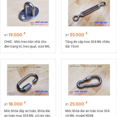
₫
₫
19.000
35.000
1
1
CH6E - Móc treo trần nhà cho
Tăng đơ cáp inox 304 M6 chiều
đèn trang trí, treo quạt, size M6,
dài 15cm
đế ovan 26x39mm
₫
₫
18.000
25.000
1
1
Móc khóa dây an toàn, khóa đai
Móc khóa đai an toàn inox 304
an toàn inox 304 M6, có ren vặn,
cỡ M6, model KD6B