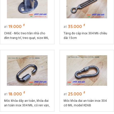
₫
₫
19.000
35.000
1
1
CH6E - Móc treo trần nhà cho
Tăng đơ cáp inox 304 M6 chiều
đèn trang trí, treo quạt, size M6,
dài 15cm
đế ovan 26x39mm
₫
₫
18.000
25.000
1
1
Móc khóa dây an toàn, khóa đai
Móc khóa đai an toàn inox 304
an toàn inox 304 M6, có ren vặn,
cỡ M6, model KD6B
model KD6V