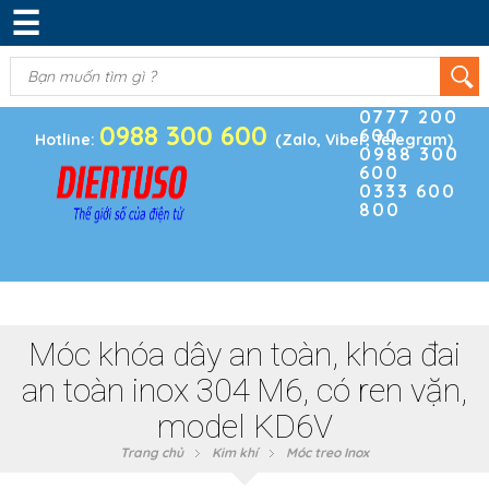
☰
DANH MỤC SẢN PHẨM
KIM KHÍ
(0)
Điện thoại
ĐIỆN TRỞ & TỤ ĐIỆN
0777 200
0988 300 600
600
BOARD PHÁT TRIỂN
Hotline:
(Zalo, Viber, Telegram)
0988 300
600
MODULE CẢM BIẾN
0333 600
800
LINH KIỆN KHÁC
SẢN PHẨM KHÁC
Móc khóa dây an toàn, khóa đai
an toàn inox 304 M6, có ren vặn,
model KD6V
Trang chủ
Kim khí
Móc treo Inox