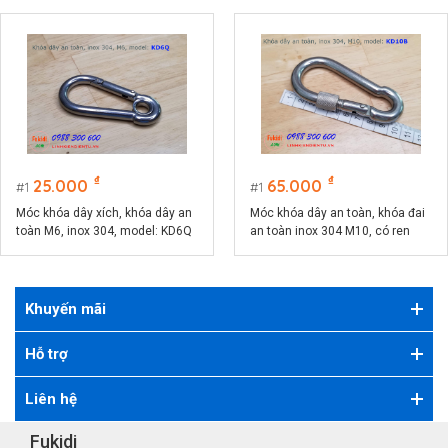
₫
₫
25.000
65.000
1
1
Móc khóa dây xích, khóa dây an
Móc khóa dây an toàn, khóa đai
toàn M6, inox 304, model: KD6Q
an toàn inox 304 M10, có ren
vặn, model KD10B
Khuyến mãi
Hỗ trợ
Liên hệ
Fukidi