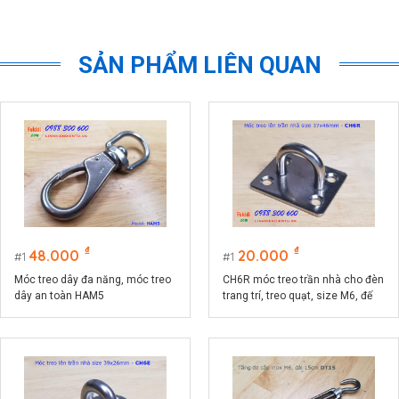
SẢN PHẨM LIÊN QUAN
₫
₫
48.000
20.000
1
1
Móc treo dây đa năng, móc treo
CH6R móc treo trần nhà cho đèn
dây an toàn HAM5
trang trí, treo quạt, size M6, đế
chữ nhật 37.5x46.5mm