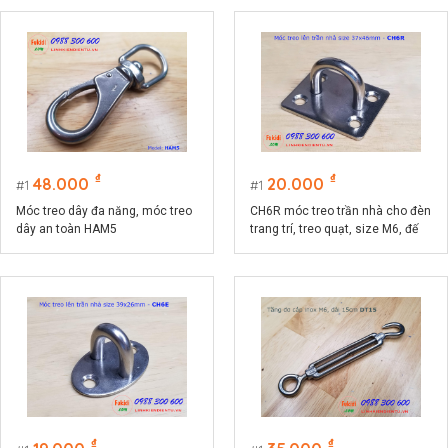
₫
₫
48.000
20.000
1
1
Móc treo dây đa năng, móc treo
CH6R móc treo trần nhà cho đèn
dây an toàn HAM5
trang trí, treo quạt, size M6, đế
chữ nhật 37.5x46.5mm
₫
₫