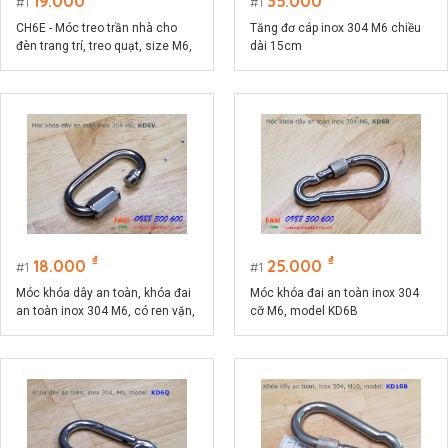
19.000
35.000
1
1
CH6E - Móc treo trần nhà cho
Tăng đơ cáp inox 304 M6 chiều
đèn trang trí, treo quạt, size M6,
dài 15cm
đế ovan 26x39mm
₫
₫
18.000
25.000
1
1
Móc khóa dây an toàn, khóa đai
Móc khóa đai an toàn inox 304
an toàn inox 304 M6, có ren vặn,
cỡ M6, model KD6B
model KD6V