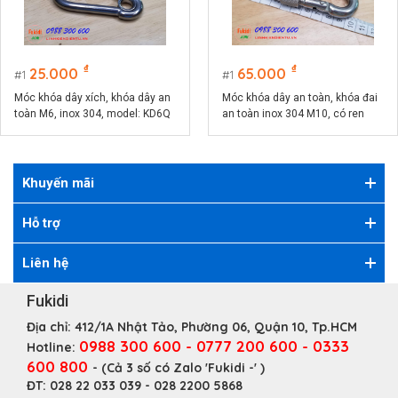
₫
₫
25.000
65.000
1
1
Móc khóa dây xích, khóa dây an
Móc khóa dây an toàn, khóa đai
toàn M6, inox 304, model: KD6Q
an toàn inox 304 M10, có ren
vặn, model KD10B
Khuyến mãi
Hỗ trợ
Liên hệ
Fukidi
Địa chỉ:
412/1A Nhật Tảo, Phường 06, Quận 10, Tp.HCM
0988 300 600 - 0777 200 600 - 0333
Hotline:
600 800
- (Cả 3 số có Zalo 'Fukidi -' )
ĐT:
028 22 033 039 - 028 2200 5868