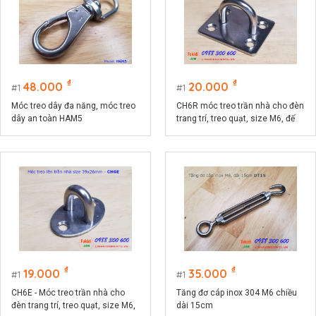
₫
₫
48.000
20.000
1
1
Móc treo dây đa năng, móc treo
CH6R móc treo trần nhà cho đèn
dây an toàn HAM5
trang trí, treo quạt, size M6, đế
chữ nhật 37.5x46.5mm
₫
₫
19.000
35.000
1
1
CH6E - Móc treo trần nhà cho
Tăng đơ cáp inox 304 M6 chiều
đèn trang trí, treo quạt, size M6,
dài 15cm