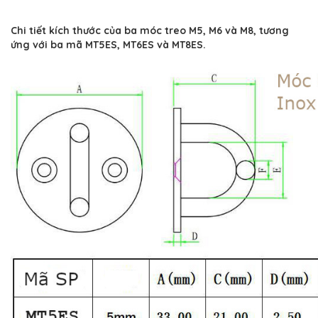
Chi tiết kích thước của ba móc treo M5, M6 và M8, tương
ứng với ba mã MT5ES, MT6ES và MT8ES.