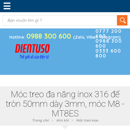
☰
DANH MỤC SẢN PHẨM
KIM KHÍ
(0)
Điện thoại
ĐIỆN TRỞ & TỤ ĐIỆN
0777 200
0988 300 600
600
BOARD PHÁT TRIỂN
Hotline:
(Zalo, Viber, Telegram)
0988 300
600
MODULE CẢM BIẾN
0333 600
800
LINH KIỆN KHÁC
SẢN PHẨM KHÁC
Móc treo đa năng inox 316 đế
tròn 50mm dày 3mm, móc M8 -
MT8ES
Trang chủ
Kim khí
Móc treo Inox