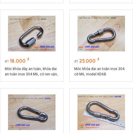
đế ovan 26x39mm
₫
₫
18.000
25.000
1
1
Móc khóa dây an toàn, khóa đai
Móc khóa đai an toàn inox 304
an toàn inox 304 M6, có ren vặn,
cỡ M6, model KD6B
model KD6V