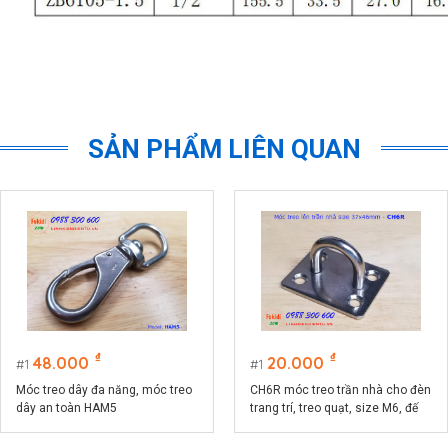
SẢN PHẨM LIÊN QUAN
₫
₫
48.000
20.000
1
1
Móc treo dây đa năng, móc treo
CH6R móc treo trần nhà cho đèn
dây an toàn HAM5
trang trí, treo quạt, size M6, đế
chữ nhật 37.5x46.5mm