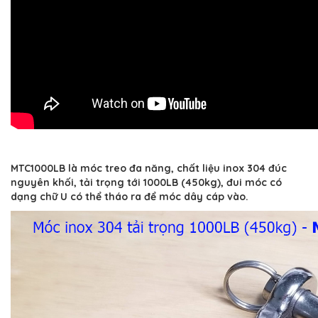
MTC1000LB là móc treo đa năng, chất liệu inox 304 đúc
nguyên khối, tải trọng tới 1000LB (450kg), đui móc có
dạng chữ U có thể tháo ra để móc dây cáp vào.