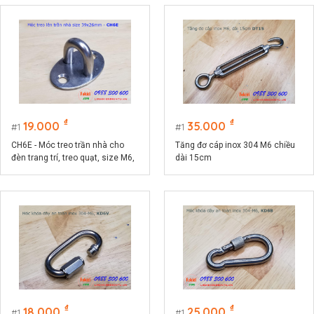
₫
₫
19.000
35.000
1
1
CH6E - Móc treo trần nhà cho
Tăng đơ cáp inox 304 M6 chiều
đèn trang trí, treo quạt, size M6,
dài 15cm
đế ovan 26x39mm
₫
₫
18.000
25.000
1
1