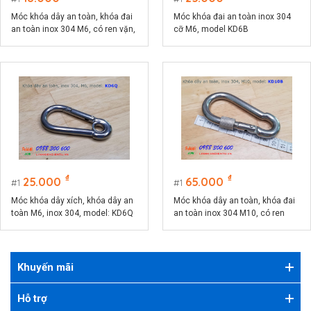
Móc khóa dây an toàn, khóa đai
Móc khóa đai an toàn inox 304
an toàn inox 304 M6, có ren vặn,
cỡ M6, model KD6B
model KD6V
₫
₫
25.000
65.000
1
1
Móc khóa dây xích, khóa dây an
Móc khóa dây an toàn, khóa đai
toàn M6, inox 304, model: KD6Q
an toàn inox 304 M10, có ren
vặn, model KD10B
Khuyến mãi
Hỗ trợ