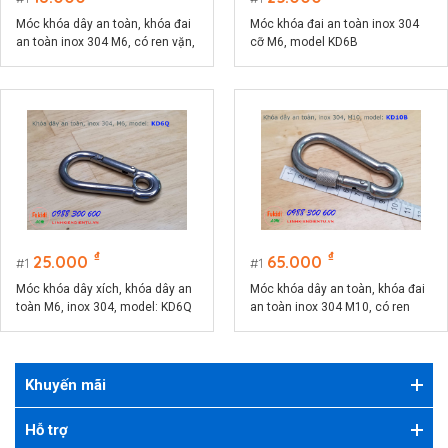
Móc khóa dây an toàn, khóa đai
Móc khóa đai an toàn inox 304
an toàn inox 304 M6, có ren vặn,
cỡ M6, model KD6B
model KD6V
₫
₫
25.000
65.000
1
1
Móc khóa dây xích, khóa dây an
Móc khóa dây an toàn, khóa đai
toàn M6, inox 304, model: KD6Q
an toàn inox 304 M10, có ren
vặn, model KD10B
Khuyến mãi
Hỗ trợ