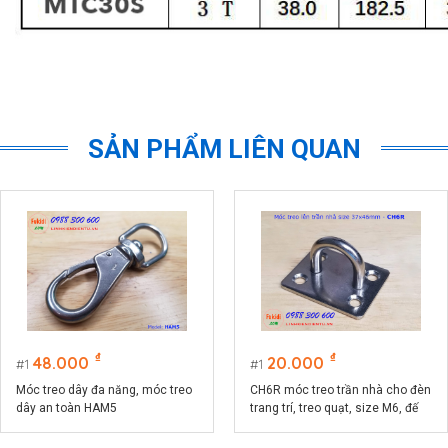
SẢN PHẨM LIÊN QUAN
₫
₫
48.000
20.000
1
1
Móc treo dây đa năng, móc treo
CH6R móc treo trần nhà cho đèn
dây an toàn HAM5
trang trí, treo quạt, size M6, đế
chữ nhật 37.5x46.5mm