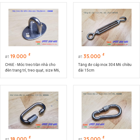
₫
₫
19.000
35.000
1
1
CH6E - Móc treo trần nhà cho
Tăng đơ cáp inox 304 M6 chiều
đèn trang trí, treo quạt, size M6,
dài 15cm
đế ovan 26x39mm
₫
₫
18.000
25.000
1
1