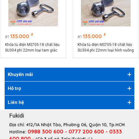
₫
₫
135.000
135.000
1
1
Khóa tủ điện MS705-18 chất liệu
Khóa tủ điện MS705-18 chất liệu
SU304 phi 22mm loại tam giác
SU304 phi 22mm loại hình vuông
Khuyến mãi
Hỗ trợ
Liên hệ
Fukidi
Địa chỉ:
412/1A Nhật Tảo, Phường 06, Quận 10, Tp.HCM
0988 300 600 - 0777 200 600 - 0333
Hotline:
600 800