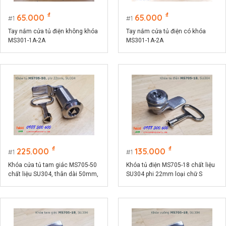
₫
₫
65.000
65.000
1
1
Tay nắm cửa tủ điện không khóa
Tay nắm cửa tủ điện có khóa
MS301-1A-2A
MS301-1A-2A
₫
₫
225.000
135.000
1
1
Khóa cửa tủ tam giác MS705-50
Khóa tủ điện MS705-18 chất liệu
chất liệu SU304, thân dài 50mm,
SU304 phi 22mm loại chữ S
phi 22mm