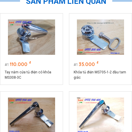
SẢN PHẨM LIÊN QUAN
₫
₫
110.000
35.000
1
1
Tay nắm cửa tủ điện có khóa
Khóa tủ điện MS705-1-2 đầu tam
MS308-3C
giác