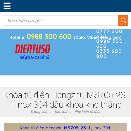
☰
DANH MỤC SẢN PHẨM
KIM KHÍ
(0)
Điện thoại
ĐIỆN TRỞ & TỤ ĐIỆN
0777 200
0988 300 600
600
BOARD PHÁT TRIỂN
Hotline:
(Zalo, Viber, Telegram)
0988 300
600
MODULE CẢM BIẾN
0333 600
800
LINH KIỆN KHÁC
SẢN PHẨM KHÁC
Khóa tủ điện Hengzhu MS705-2S-
1 inox 304 đầu khóa khe thẳng
Trang chủ
Kim khí
Phụ kiện tủ điện