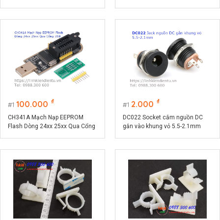
EEPROM
₫
₫
100.000
2.000
1
1
CH341A Mạch Nạp EEPROM
DC022 Socket cắm nguồn DC
Flash Dòng 24xx 25xx Qua Cổng
gắn vào khung vỏ 5.5-2.1mm
USB