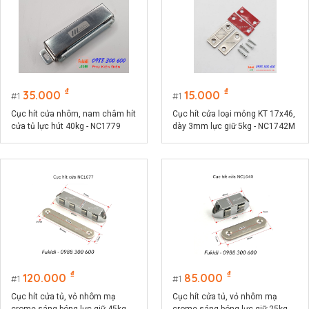
₫
₫
35.000
15.000
1
1
Cục hít cửa nhôm, nam châm hít
Cục hít cửa loại mỏng KT 17x46,
cửa tủ lực hút 40kg - NC1779
dày 3mm lực giữ 5kg - NC1742M
₫
₫
120.000
85.000
1
1
Cục hít cửa tủ, vỏ nhôm mạ
Cục hít cửa tủ, vỏ nhôm mạ