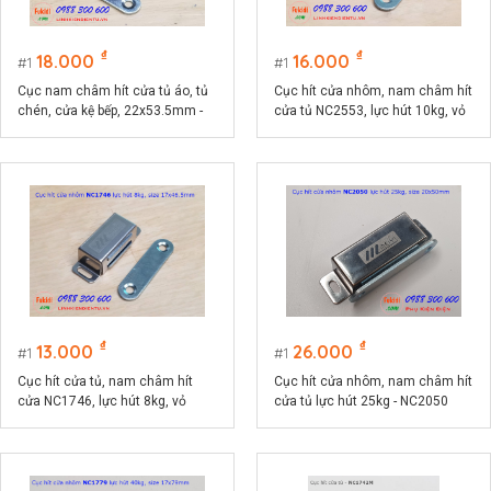
₫
₫
18.000
16.000
1
1
Cục nam châm hít cửa tủ áo, tủ
Cục hít cửa nhôm, nam châm hít
chén, cửa kệ bếp, 22x53.5mm -
cửa tủ NC2553, lực hút 10kg, vỏ
NC2253
inox kích thước 25x53mm
₫
₫
13.000
26.000
1
1
Cục hít cửa tủ, nam châm hít
Cục hít cửa nhôm, nam châm hít
cửa NC1746, lực hút 8kg, vỏ
cửa tủ lực hút 25kg - NC2050
inox, kích thước 17x46.5mm