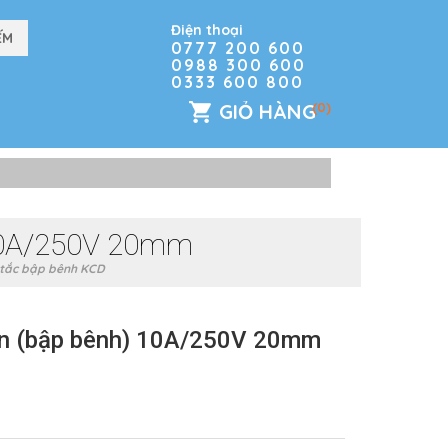
Điện thoại
0777 200 600
0988 300 600
0333 600 800
GIỎ HÀNG
(0)
 10A/250V 20mm
tắc bập bênh KCD
òn (bập bênh) 10A/250V 20mm