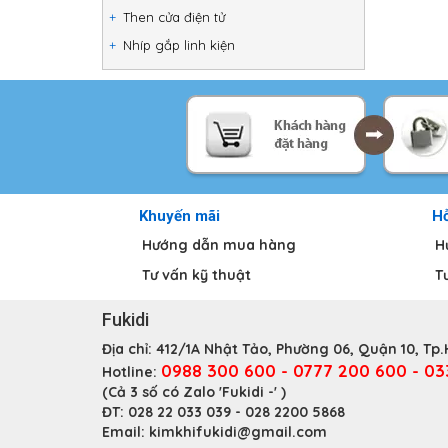
Then cửa điện tử
Nhíp gắp linh kiện
Khuyến mãi
Hỗ
Hướng dẫn mua hàng
H
Tư vấn kỹ thuật
T
Fukidi
Địa chỉ:
412/1A Nhật Tảo, Phường 06, Quận 10, Tp
0988 300 600 - 0777 200 600 - 0
Hotline:
(Cả 3 số có Zalo 'Fukidi -' )
ĐT:
028 22 033 039 - 028 2200 5868
Email:
kimkhifukidi@gmail.com