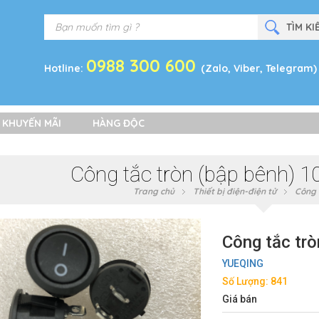
0988 300 600
Hotline:
(Zalo, Viber, Telegram)
 KHUYẾN MÃI
HÀNG ĐỘC
Công tắc tròn (bập bênh)
Trang chủ
Thiết bị điện-điện tử
Công 
Công tắc tr
YUEQING
Số Lượng: 841
Giá bán