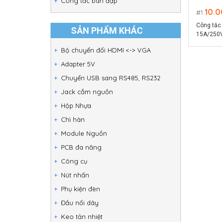
Công tắc bàn đạp
10.
1
Công tắc
SẢN PHẨM KHÁC
15A/250V
đèn LED 
Bộ chuyển đổi HDMI <-> VGA
Adapter 5V
Chuyển USB sang RS485, RS232
Jack cắm nguồn
Hộp Nhựa
Chì hàn
Module Nguồn
PCB đa năng
Công cụ
Nút nhấn
Phụ kiện đèn
Đầu nối dây
Keo tản nhiệt