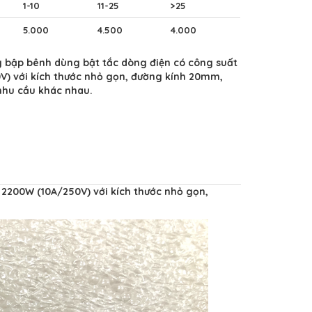
1-10
11-25
>25
5.000
4.500
4.000
g bập bênh dùng bật tắc dòng điện có công suất
V) với kích thước nhỏ gọn, đường kính 20mm,
nhu cầu khác nhau.
 2200W (10A/250V) với kích thước nhỏ gọn,