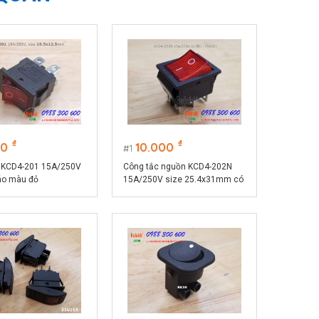
₫
₫
00
10.000
1
 KCD4-201 15A/250V
Công tắc nguồn KCD4-202N
áo màu đỏ
15A/250V size 25.4x31mm có
đèn LED sáng màu đỏ