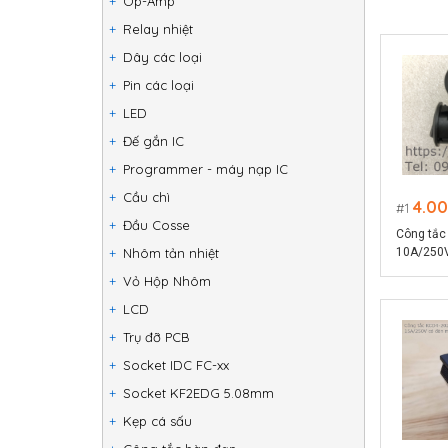
Op-Amp
Relay nhiệt
Dây các loại
Pin các loại
LED
Đế gắn IC
Programmer - máy nạp IC
Cầu chì
4.0
1
Đầu Cosse
Công tắc 
Nhôm tản nhiệt
10A/250
Vỏ Hộp Nhôm
LCD
Trụ đỡ PCB
Socket IDC FC-xx
Socket KF2EDG 5.08mm
Kẹp cá sấu