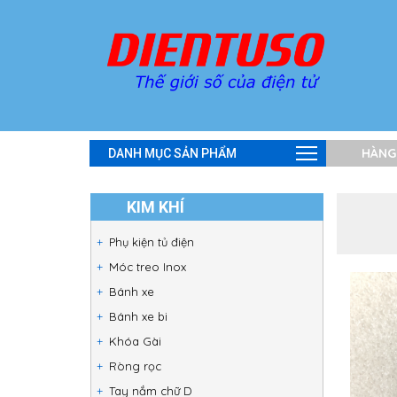
HÀNG
DANH MỤC SẢN PHẨM
KIM KHÍ
Phụ kiện tủ điện
Móc treo Inox
Bánh xe
Bánh xe bi
Khóa Gài
Ròng rọc
Tay nắm chữ D