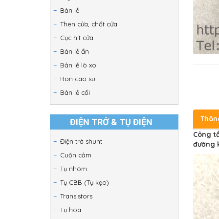
Bản lề
Then cửa, chốt cửa
Cục hít cửa
Bản lề ẩn
Bản lề lò xo
Ron cao su
Bản lề cối
Thôn
ĐIỆN TRỞ & TỤ ĐIỆN
Công tắ
Điện trở shunt
đường k
Cuộn cảm
Tụ nhôm
Tụ CBB (Tụ kẹo)
Transistors
Tụ hóa