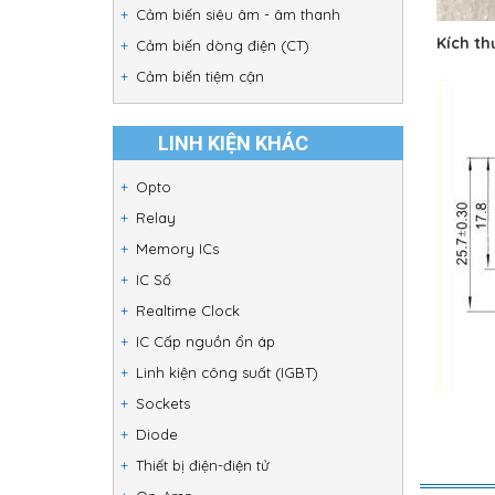
Cảm biến siêu âm - âm thanh
Kích th
Cảm biến dòng điện (CT)
Cảm biến tiệm cận
LINH KIỆN KHÁC
Opto
Relay
Memory ICs
IC Số
Realtime Clock
IC Cấp nguồn ổn áp
Linh kiện công suất (IGBT)
Sockets
Diode
Thiết bị điện-điện tử