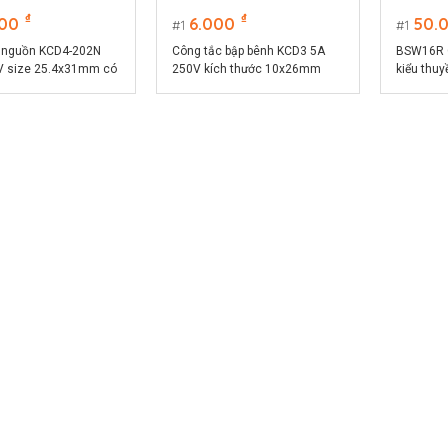
₫
₫
000
6.000
50.
1
1
 nguồn KCD4-202N
Công tắc bập bênh KCD3 5A
BSW16R C
 size 25.4x31mm có
250V kích thước 10x26mm
kiểu thu
sáng màu xanh
sáng màu
24.5x49