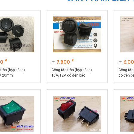
₫
₫
00
7.800
6.0
1
1
tròn (bập bênh)
Công tắc tròn (bập bênh)
Công tắc
V 20mm
16A/12V có đèn báo
có đèn b