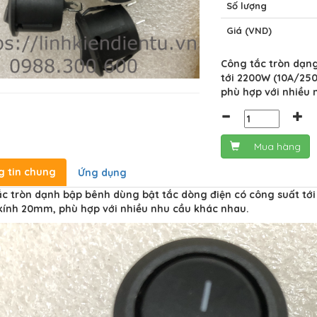
Số lượng
Giá (VND)
Công tắc tròn dạn
tới 2200W (10A/250
phù hợp với nhiều 
Mua hàng
g tin chung
Ứng dụng
c tròn dạnh bập bênh dùng bật tắc dòng điện có công suất tới
ính 20mm, phù hợp với nhiều nhu cầu khác nhau.