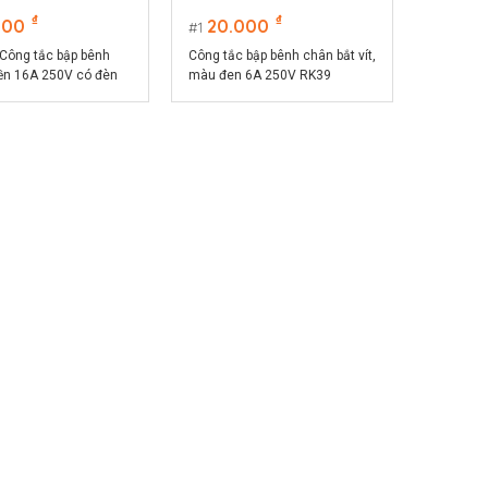
₫
₫
000
20.000
1
ông tắc bập bênh
Công tắc bập bênh chân bắt vít,
yền 16A 250V có đèn
màu đen 6A 250V RK39
 đỏ, kích thước
.5mm