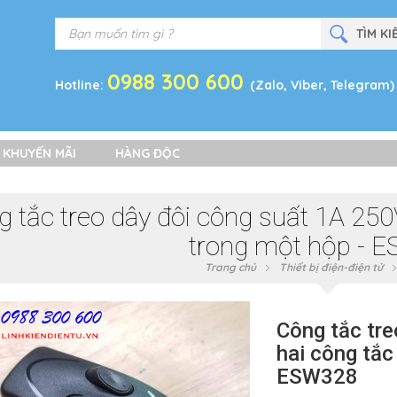
0988 300 600
Hotline:
(Zalo, Viber, Telegram)
 KHUYẾN MÃI
HÀNG ĐỘC
 tắc treo dây đôi công suất 1A 250
trong một hộp - 
Trang chủ
Thiết bị điện-điện tử
Công tắc tr
hai công tắc
ESW328