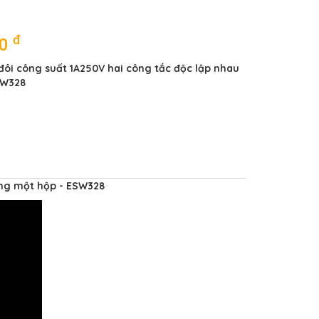
đ
00
đôi công suất 1A250V hai công tắc độc lập nhau
SW328
ong một hộp - ESW328