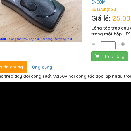
ENCOM
Số Lượng: 20
Giá lẻ:
25.0
Công tắc treo dây 
trong một hộp - E
Mua hàng
g tin chung
Ứng dụng
c treo dây đôi công suất 1A250V hai công tắc độc lập nhau tr