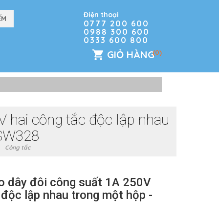
Điện thoại
0777 200 600
0988 300 600
0333 600 800
GIỎ HÀNG
(0)
V hai công tắc độc lập nhau
ESW328
Công tắc
eo dây đôi công suất 1A 250V
 độc lập nhau trong một hộp -