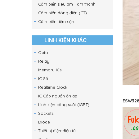
Cảm biến siêu âm - âm thanh
Cảm biến dòng điện (CT)
Cảm biến tiệm cận
LINH KIỆN KHÁC
Opto
Relay
Memory ICs
IC Số
Realtime Clock
IC Cấp nguồn ổn áp
ESW328
Linh kiện công suất (IGBT)
Sockets
Diode
Thiết bị điện-điện tử