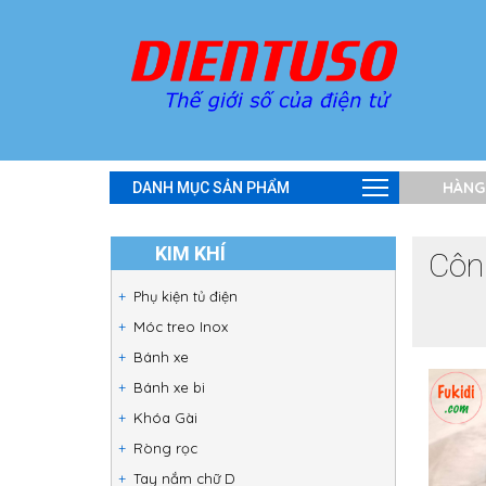
HÀNG
DANH MỤC SẢN PHẨM
KIM KHÍ
Công
Phụ kiện tủ điện
Móc treo Inox
Bánh xe
Bánh xe bi
Khóa Gài
Ròng rọc
Tay nắm chữ D