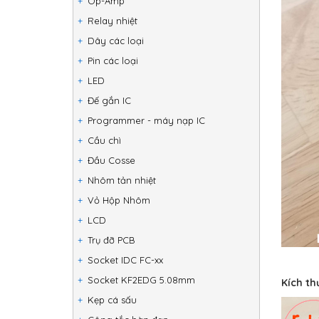
Op-Amp
Relay nhiệt
Dây các loại
Pin các loại
LED
Đế gắn IC
Programmer - máy nạp IC
Cầu chì
Đầu Cosse
Nhôm tản nhiệt
Vỏ Hộp Nhôm
LCD
Trụ đỡ PCB
Socket IDC FC-xx
Socket KF2EDG 5.08mm
Kích th
Kẹp cá sấu