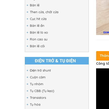
Bản lề
Then cửa, chốt cửa
Cục hít cửa
Bản lề ẩn
Bản lề lò xo
Ron cao su
Bản lề cối
Thôn
ĐIỆN TRỞ & TỤ ĐIỆN
Công tắ
Điện trở shunt
Cuộn cảm
Tụ nhôm
Tụ CBB (Tụ kẹo)
Transistors
Tụ hóa