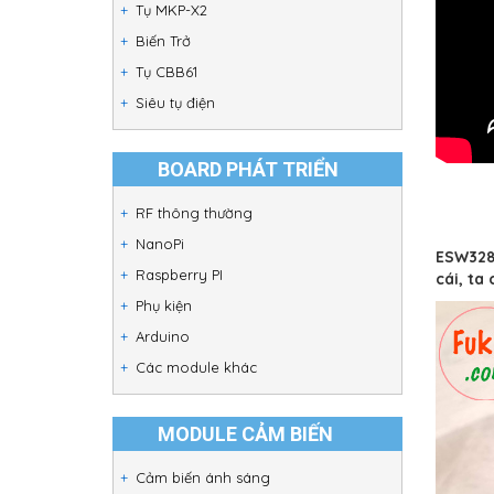
Tụ MKP-X2
Biến Trở
Tụ CBB61
Siêu tụ điện
BOARD PHÁT TRIỂN
RF thông thường
NanoPi
ESW328 
Raspberry PI
cái, ta
Phụ kiện
Arduino
Các module khác
MODULE CẢM BIẾN
Cảm biến ánh sáng