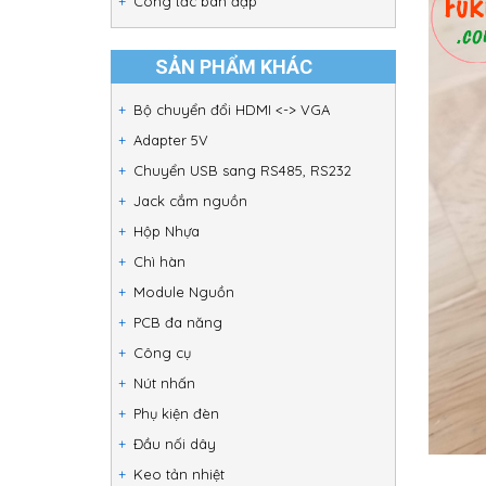
Công tắc bàn đạp
SẢN PHẨM KHÁC
Bộ chuyển đổi HDMI <-> VGA
Adapter 5V
Chuyển USB sang RS485, RS232
Jack cắm nguồn
Hộp Nhựa
Chì hàn
Module Nguồn
PCB đa năng
Công cụ
Nút nhấn
Phụ kiện đèn
Đầu nối dây
Keo tản nhiệt