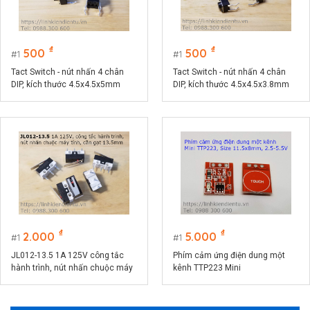
₫
₫
500
500
1
1
Tact Switch - nút nhấn 4 chân
Tact Switch - nút nhấn 4 chân
DIP, kích thước 4.5x4.5x5mm
DIP, kích thước 4.5x4.5x3.8mm
₫
₫
2.000
5.000
1
1
JL012-13.5 1A 125V công tắc
Phím cảm ứng điện dung một
hành trình, nút nhấn chuộc máy
kênh TTP223 Mini
tính, cần gạt 13.5mm