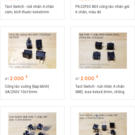
Tact Switch - nút nhấn 4 chân
PS-22F03 A03 công tắc nhấn giữ
cắm, kích thước 6x6x6mm
6 chân, màu đỏ
₫
₫
2.000
2.000
1
1
Công tắc vuông (bập bênh)
Tact Switch - nút nhấn 4 chân
3A/250V 10x15mm
SMD, size 6x6x4.3mm, chống
ẩm, chống bụi