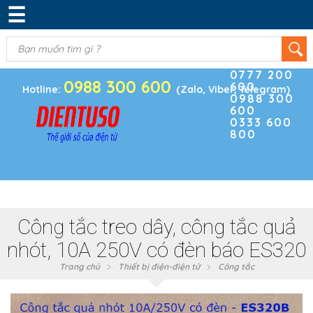
☰
DANH MỤC SẢN PHẨM
KIM KHÍ
(0)
Điện thoại
ĐIỆN TRỞ & TỤ ĐIỆN
0777 200
0988 300 600
600
BOARD PHÁT TRIỂN
Hotline:
(Zalo, Viber, Telegram)
0988 300
600
MODULE CẢM BIẾN
0333 600
800
LINH KIỆN KHÁC
SẢN PHẨM KHÁC
Công tắc treo dây, công tắc quả
nhót, 10A 250V có đèn báo ES320
Trang chủ
Thiết bị điện-điện tử
Công tắc