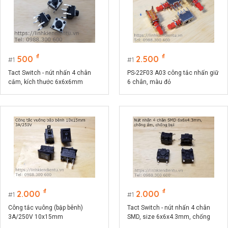
₫
₫
500
2.500
1
1
Tact Switch - nút nhấn 4 chân
PS-22F03 A03 công tắc nhấn giữ
cắm, kích thước 6x6x6mm
6 chân, màu đỏ
₫
₫
2.000
2.000
1
1
Công tắc vuông (bập bênh)
Tact Switch - nút nhấn 4 chân
3A/250V 10x15mm
SMD, size 6x6x4.3mm, chống
ẩm, chống bụi