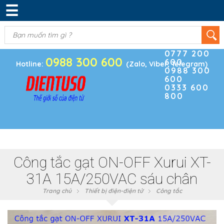
☰
DANH MỤC SẢN PHẨM
KIM KHÍ
(0)
Điện thoại
ĐIỆN TRỞ & TỤ ĐIỆN
0777 200
0988 300 600
600
BOARD PHÁT TRIỂN
Hotline:
(Zalo, Viber, Telegram)
0988 300
600
MODULE CẢM BIẾN
0333 600
800
LINH KIỆN KHÁC
SẢN PHẨM KHÁC
Công tắc gạt ON-OFF Xurui XT-
31A 15A/250VAC sáu chân
Trang chủ
Thiết bị điện-điện tử
Công tắc