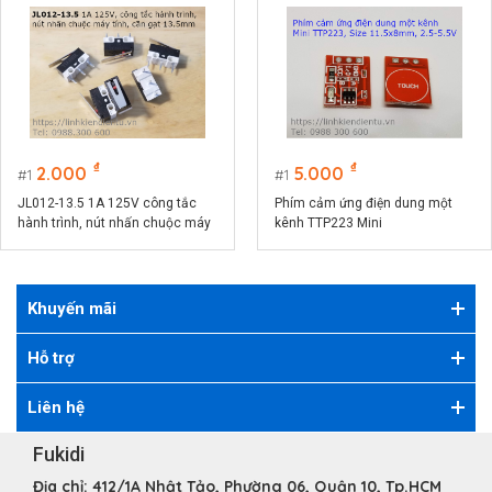
₫
₫
2.000
5.000
1
1
JL012-13.5 1A 125V công tắc
Phím cảm ứng điện dung một
hành trình, nút nhấn chuộc máy
kênh TTP223 Mini
tính, cần gạt 13.5mm
Khuyến mãi
Hỗ trợ
Liên hệ
Fukidi
Địa chỉ:
412/1A Nhật Tảo, Phường 06, Quận 10, Tp.HCM