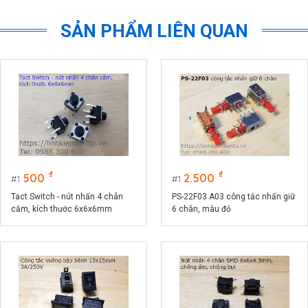
SẢN PHẨM LIÊN QUAN
₫
₫
500
2.500
1
1
Tact Switch - nút nhấn 4 chân
PS-22F03 A03 công tắc nhấn giữ
cắm, kích thước 6x6x6mm
6 chân, màu đỏ