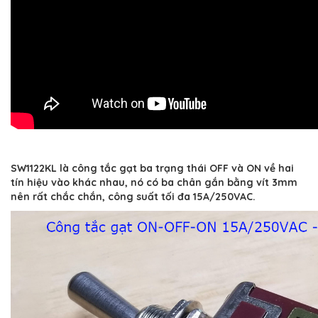
SW1122KL là công tắc gạt ba trạng thái OFF và ON về hai
tín hiệu vào khác nhau, nó có ba chân gắn bằng vít 3mm
nên rất chắc chắn, công suất tối đa 15A/250VAC.