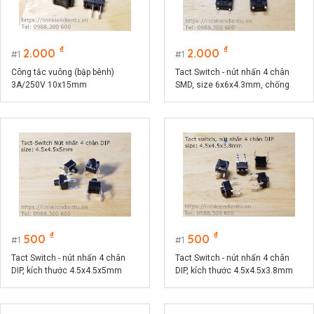
₫
₫
2.000
2.000
1
1
Công tắc vuông (bập bênh)
Tact Switch - nút nhấn 4 chân
3A/250V 10x15mm
SMD, size 6x6x4.3mm, chống
ẩm, chống bụi
₫
₫
500
500
1
1
Tact Switch - nút nhấn 4 chân
Tact Switch - nút nhấn 4 chân
DIP, kích thước 4.5x4.5x5mm
DIP, kích thước 4.5x4.5x3.8mm