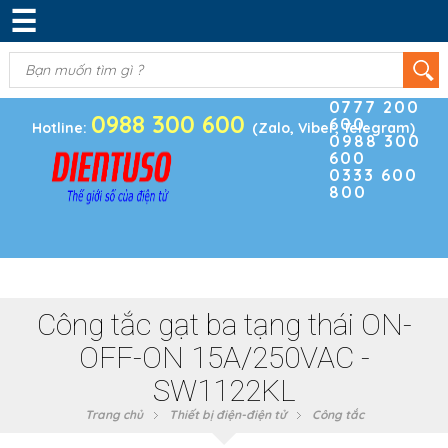
☰
DANH MỤC SẢN PHẨM
KIM KHÍ
(0)
Điện thoại
ĐIỆN TRỞ & TỤ ĐIỆN
0777 200
0988 300 600
600
BOARD PHÁT TRIỂN
Hotline:
(Zalo, Viber, Telegram)
0988 300
600
MODULE CẢM BIẾN
0333 600
800
LINH KIỆN KHÁC
SẢN PHẨM KHÁC
Công tắc gạt ba tạng thái ON-
OFF-ON 15A/250VAC -
SW1122KL
Trang chủ
Thiết bị điện-điện tử
Công tắc