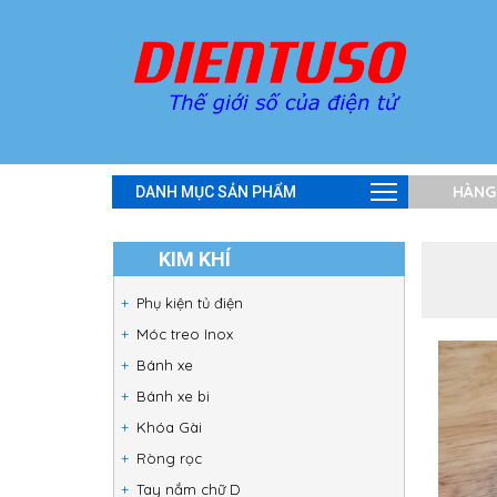
HÀNG
DANH MỤC SẢN PHẨM
KIM KHÍ
Phụ kiện tủ điện
Móc treo Inox
Bánh xe
Bánh xe bi
Khóa Gài
Ròng rọc
Tay nắm chữ D