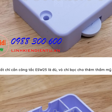
ất chỉ cần công tắc ESW25 là đủ, vỏ chỉ bọc cho thêm thẩm mỹ 