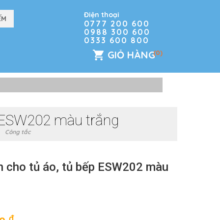
Điện thoại
0777 200 600
0988 300 600
0333 600 800
GIỎ HÀNG
(0)
p ESW202 màu trắng
Công tắc
n cho tủ áo, tủ bếp ESW202 màu
đ