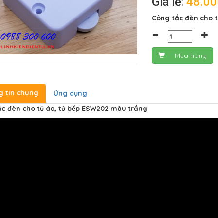
Giá lẻ:
48.0
Công tắc đèn cho 
Mua hàng
g tin chung
Ứng dụng
c đèn cho tủ áo, tủ bếp ESW202 màu trắng