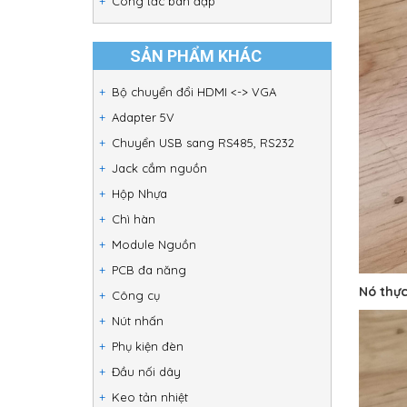
Công tắc bàn đạp
SẢN PHẨM KHÁC
Bộ chuyển đổi HDMI <-> VGA
Adapter 5V
Chuyển USB sang RS485, RS232
Jack cắm nguồn
Hộp Nhựa
Chì hàn
Module Nguồn
PCB đa năng
Nó thực
Công cụ
Nút nhấn
Phụ kiện đèn
Đầu nối dây
Keo tản nhiệt