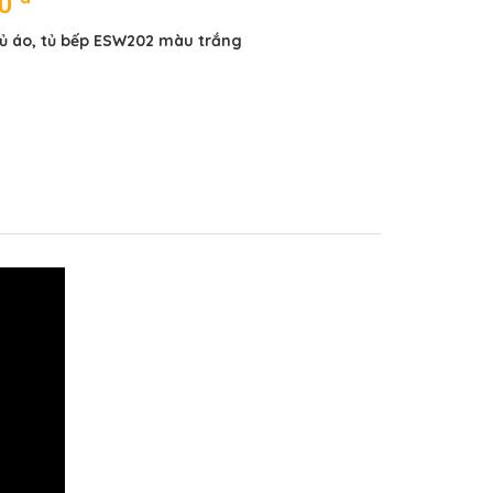
00
tủ áo, tủ bếp ESW202 màu trắng