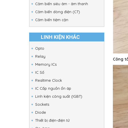
Cảm biến siêu âm - âm thanh
Cảm biến dòng điện (CT)
Cảm biến tiệm cận
LINH KIỆN KHÁC
Opto
Relay
Công t
Memory ICs
IC Số
Realtime Clock
IC Cấp nguồn ổn áp
Linh kiện công suất (IGBT)
Sockets
Diode
Thiết bị điện-điện tử