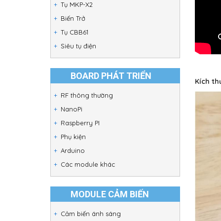
Tụ MKP-X2
Biến Trở
Tụ CBB61
Siêu tụ điện
BOARD PHÁT TRIỂN
Kích th
RF thông thường
NanoPi
Raspberry PI
Phụ kiện
Arduino
Các module khác
MODULE CẢM BIẾN
Cảm biến ánh sáng