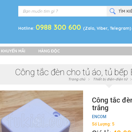
0988 300 600
Hotline:
(Zalo, Viber, Telegram)
 KHUYẾN MÃI
HÀNG ĐỘC
Công tắc đèn cho tủ áo, tủ bế
Trang chủ
Thiết bị điện-điện tử
Công tắc đè
trắng
ENCOM
Số Lượng: 5