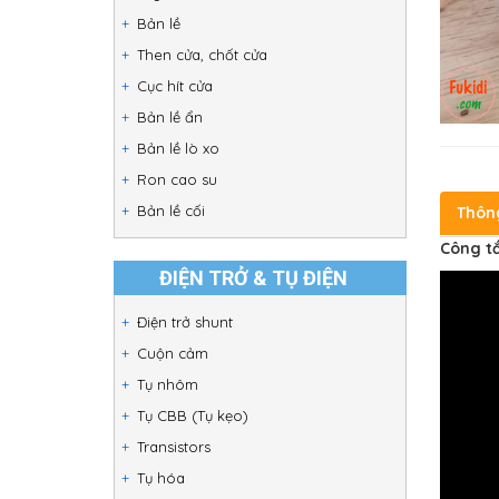
Bản lề
Then cửa, chốt cửa
Cục hít cửa
Bản lề ẩn
Bản lề lò xo
Ron cao su
Bản lề cối
Thôn
Công tắ
ĐIỆN TRỞ & TỤ ĐIỆN
Điện trở shunt
Cuộn cảm
Tụ nhôm
Tụ CBB (Tụ kẹo)
Transistors
Tụ hóa