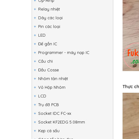
Op-Amp
Relay nhiệt
Dây các loại
Pin các loại
LED
Đế gắn IC
Programmer - máy nạp IC
Cầu chì
Đầu Cosse
Nhôm tản nhiệt
Thực ch
Vỏ Hộp Nhôm
LCD
Trụ đỡ PCB
Socket IDC FC-xx
Socket KF2EDG 5.08mm
Kẹp cá sấu