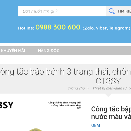
0988 300 600
Hotline:
(Zalo, Viber, Telegram)
 KHUYẾN MÃI
HÀNG ĐỘC
ông tắc bập bênh 3 trạng thái, ch
CT3SY
Trang chủ
Thiết bị điện-điện tử
Công tắc bập
nước màu và
OEM