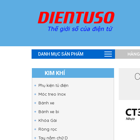
HÀNG
DANH MỤC SẢN PHẨM
KIM KHÍ
C
Phụ kiện tủ điện
Móc treo Inox
Bánh xe
Bánh xe bi
Khóa Gài
Ròng rọc
Tay nắm chữ D