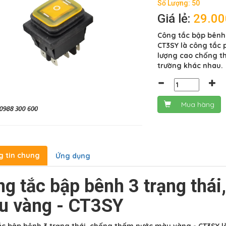
Số Lượng: 50
Giá lẻ:
29.0
Công tắc bập bênh
CT3SY là công tắc 
lượng cao chống th
trường khác nhau.
Mua hàng
g tin chung
Ứng dụng
g tắc bập bênh 3 trạng thá
u vàng - CT3SY
c bập bênh 3 trạng thái, chống thấm nước màu vàng - CT3SY là