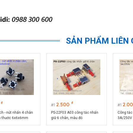
SẢN PHẨM LIÊN
₫
₫
2.500
2.0
1
1
ch - nút nhấn 4 chân
PS-22F03 A03 công tắc nhấn
Công tắc
h thước 6x6x6mm
giữ 6 chân, màu đỏ
3A/250V