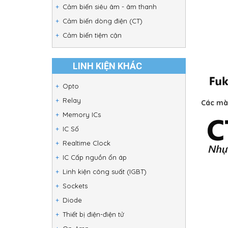
Cảm biến siêu âm - âm thanh
Cảm biến dòng điện (CT)
Cảm biến tiệm cận
LINH KIỆN KHÁC
Opto
Relay
Các màu
Memory ICs
IC Số
Realtime Clock
IC Cấp nguồn ổn áp
Linh kiện công suất (IGBT)
Sockets
Diode
Thiết bị điện-điện tử