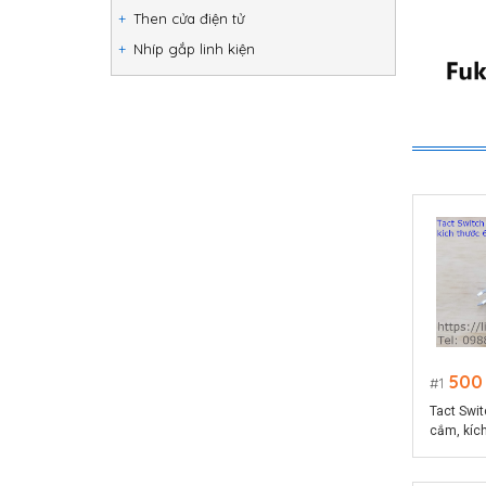
Then cửa điện tử
Nhíp gắp linh kiện
500
1
Tact Swit
cắm, kíc