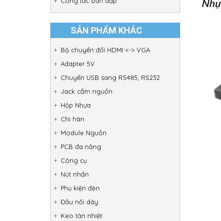
Công tắc bàn đạp
SẢN PHẨM KHÁC
Bộ chuyển đổi HDMI <-> VGA
Adapter 5V
Chuyển USB sang RS485, RS232
Jack cắm nguồn
Hộp Nhựa
Chì hàn
Module Nguồn
PCB đa năng
Công cụ
Nút nhấn
Phụ kiện đèn
Đầu nối dây
Keo tản nhiệt