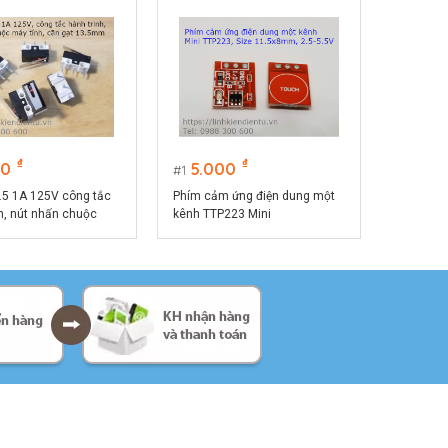
₫
₫
00
5.000
1
.5 1A 125V công tắc
Phím cảm ứng điện dung một
h, nút nhấn chuộc
kênh TTP223 Mini
, cần gạt 13.5mm