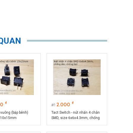
 QUAN
₫
₫
00
2.000
1
 vuông (bập bênh)
Tact Switch - nút nhấn 4 chân
 10x15mm
SMD, size 6x6x4.3mm, chống
ẩm, chống bụi