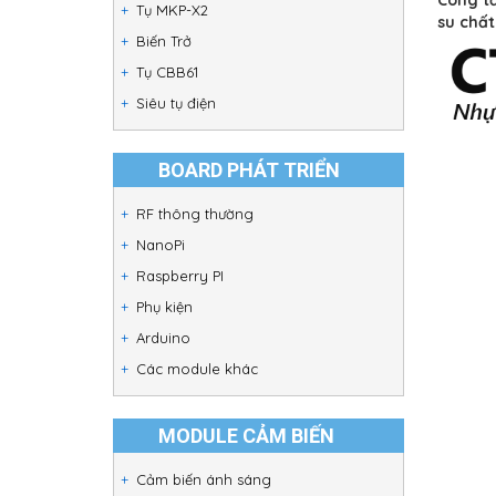
Tụ MKP-X2
su chất
Biến Trở
Tụ CBB61
Siêu tụ điện
BOARD PHÁT TRIỂN
RF thông thường
NanoPi
Raspberry PI
Phụ kiện
Arduino
Các module khác
MODULE CẢM BIẾN
Cảm biến ánh sáng