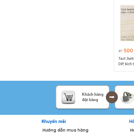
500
1
Tact Swit
DIP, kíc
Khuyến mãi
Hỗ
Hướng dẫn mua hàng
H