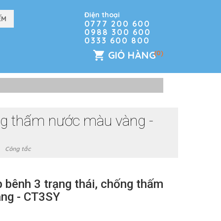
Điện thoại
0777 200 600
0988 300 600
0333 600 800
GIỎ HÀNG
(0)
ống thấm nước màu vàng -
Công tắc
 bênh 3 trạng thái, chống thấm
ng - CT3SY