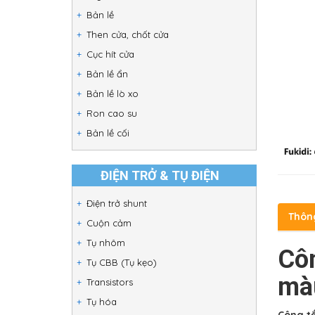
Bản lề
Then cửa, chốt cửa
Cục hít cửa
Bản lề ẩn
Bản lề lò xo
Ron cao su
Bản lề cối
ĐIỆN TRỞ & TỤ ĐIỆN
Điện trở shunt
Thôn
Cuộn cảm
Tụ nhôm
Côn
Tụ CBB (Tụ kẹo)
mà
Transistors
Tụ hóa
Công tắ