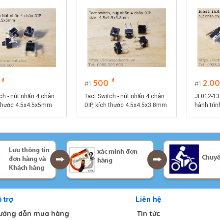
₫
₫
500
2.0
1
1
ch - nút nhấn 4 chân
Tact Switch - nút nhấn 4 chân
JL012-13
h thước 4.5x4.5x5mm
DIP, kích thước 4.5x4.5x3.8mm
hành trìn
máy tính
 trợ
Liên hệ
ướng dẫn mua hàng
Tin tức