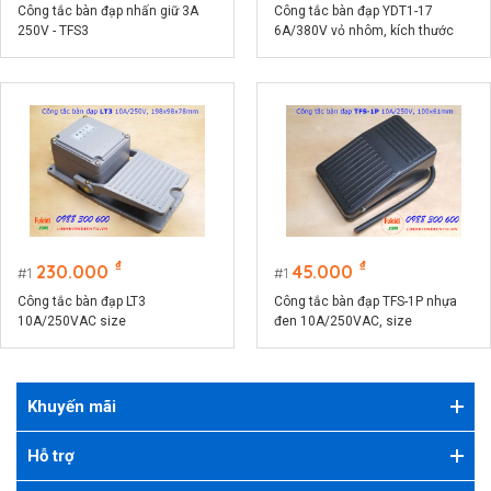
Công tắc bàn đạp nhấn giữ 3A
Công tắc bàn đạp YDT1-17
250V - TFS3
6A/380V vỏ nhôm, kích thước
206x70x55mm
₫
₫
230.000
45.000
1
1
Công tắc bàn đạp LT3
Công tắc bàn đạp TFS-1P nhựa
10A/250VAC size
đen 10A/250VAC, size
198x98x78mm, vỏ nhôm nguyên
100x61mm
khối
Khuyến mãi
Hỗ trợ