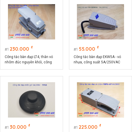
₫
₫
230.000
55.000
1
1
Công tắc bàn đạp LT4, thân vỏ
Công tắc bàn đạp EKW5A - vỏ
nhôm đúc nguyên khối, công
nhựa, công suất 5A/250VAC
suất 15A/380VAC
₫
₫
30.000
225.000
1
1