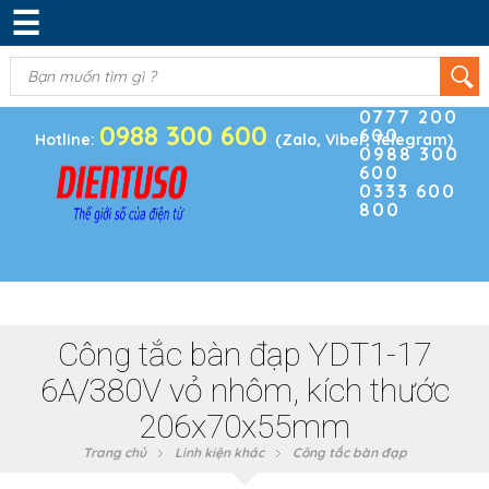
☰
DANH MỤC SẢN PHẨM
KIM KHÍ
(0)
Điện thoại
ĐIỆN TRỞ & TỤ ĐIỆN
0777 200
0988 300 600
600
BOARD PHÁT TRIỂN
Hotline:
(Zalo, Viber, Telegram)
0988 300
600
MODULE CẢM BIẾN
0333 600
800
LINH KIỆN KHÁC
SẢN PHẨM KHÁC
Công tắc bàn đạp YDT1-17
6A/380V vỏ nhôm, kích thước
206x70x55mm
Trang chủ
Linh kiện khác
Công tắc bàn đạp