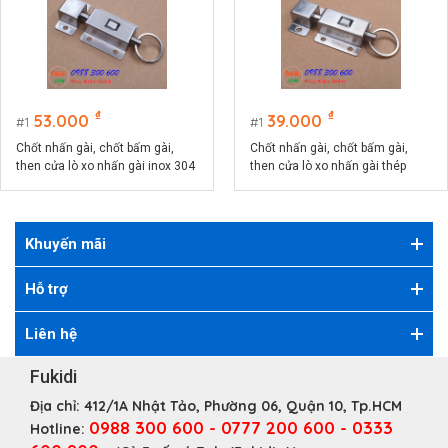
₫
₫
53.000
39.000
1
1
Chốt nhấn gài, chốt bấm gài,
Chốt nhấn gài, chốt bấm gài,
then cửa lò xo nhấn gài inox 304
then cửa lò xo nhấn gài thép
size 37x70mm - TLX3770KI
size 37x70mm - TLX3770KT
Khuyến mãi
Hỗ trợ
Liên hệ
Fukidi
Địa chỉ:
412/1A Nhật Tảo, Phường 06, Quận 10, Tp.HCM
0988 300 600 - 0777 200 600 - 0333
Hotline: