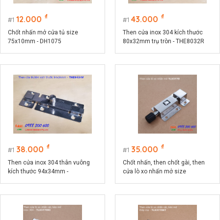
₫
₫
12.000
43.000
1
1
Chốt nhấn mở cửa tủ size
Then cửa inox 304 kích thước
75x10mm - DH1075
80x32mm trụ tròn - THE8032R
₫
₫
38.000
35.000
1
1
Then cửa inox 304 thân vuông
Chốt nhấn, then chốt gài, then
kích thước 94x34mm -
cửa lò xo nhấn mở size
THE9434V
37x70mm - TLX3770