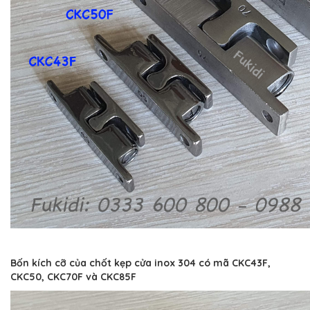
Bốn kích cỡ của chốt kẹp cửa inox 304 có mã CKC43F,
CKC50, CKC70F và CKC85F