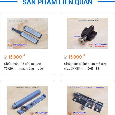
SẢN PHẨM LIÊN QUAN
₫
₫
15.000
15.000
1
1
Chốt nhấn mở cửa tủ size
Chốt nam châm nhấn mở cửa
75x20mm màu trắng model
size 34x38mm - DH3438
DH2075